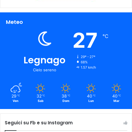
Meteo
27
℃
Legnago
29º - 27º
68%
1.57 km/h
Cielo sereno
29
32
38
40
40
℃
℃
℃
℃
℃
Ven
Sab
Dom
Lun
Mar
Seguici su Fb e su Instagram