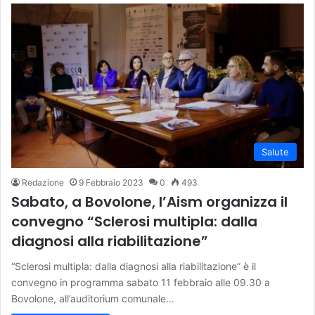
Salute
Redazione
9 Febbraio 2023
0
493
Sabato, a Bovolone, l’Aism organizza il
convegno “Sclerosi multipla: dalla
diagnosi alla riabilitazione”
“Sclerosi multipla: dalla diagnosi alla riabilitazione” è il
convegno in programma sabato 11 febbraio alle 09.30 a
Bovolone, all’auditorium comunale…