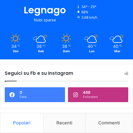
Legnago
34º - 25º
68%
3.68 km/h
Nubi sparse
34
36
38
40
40
℃
℃
℃
℃
℃
Ven
Sab
Dom
Lun
Mar
Seguici su Fb e su Instagram
0
469
Fans
Followers
Popolari
Recenti
Commenti