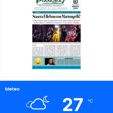
Meteo
27
℃