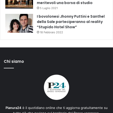
meritevoli una borsa di studio
5 Luglio 2021
I bovolonesi Jhonny Puttini e Santhel
della Sale parteciperanno al reality
“Stupido Hotel Show”
18 Febbraio 2022
Chi siamo
Pianura24
è il quotidiano online che ti aggiorna gratuitamente su
tutto ciò che avviene sul territorio del Basso veronese.