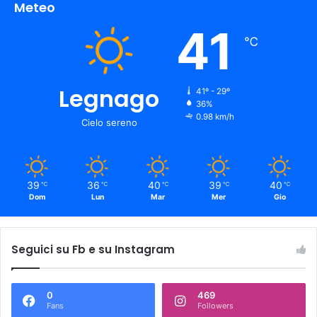
Meteo
41
℃
Legnago
41º - 29º
36%
0.98 km/h
Cielo sereno
39
36
40
39
40
℃
℃
℃
℃
℃
Dom
Lun
Mar
Mer
Gio
Seguici su Fb e su Instagram
0
469
Fans
Followers