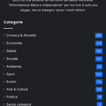
"Iinformazione libera e indipendente" per noi non è solo uno
slogan, ma un impegno verso i nostri lettori.
Categorie
Cronaca & Attualità
984
Economia
212
Salute
182
Sociale
157
Ambiente
93
Sport
270
Eventi
179
Arte & Cultura
169
Politica
75
Senza categoria
11