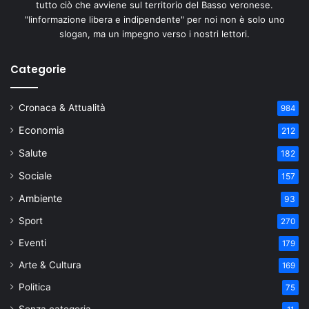
tutto ciò che avviene sul territorio del Basso veronese.
"Iinformazione libera e indipendente" per noi non è solo uno
slogan, ma un impegno verso i nostri lettori.
Categorie
Cronaca & Attualità
984
Economia
212
Salute
182
Sociale
157
Ambiente
93
Sport
270
Eventi
179
Arte & Cultura
169
Politica
75