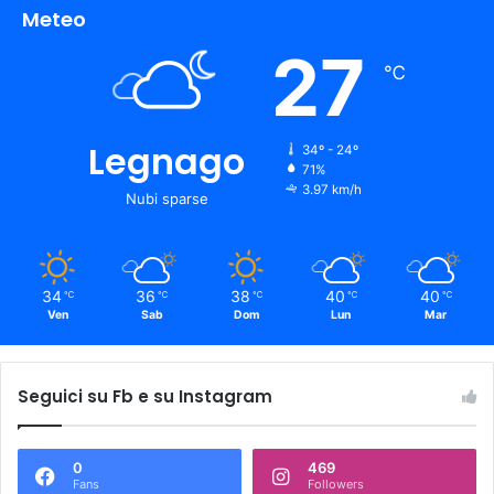
Meteo
27
℃
Legnago
34º - 24º
71%
3.97 km/h
Nubi sparse
34
36
38
40
40
℃
℃
℃
℃
℃
Ven
Sab
Dom
Lun
Mar
Seguici su Fb e su Instagram
0
469
Fans
Followers