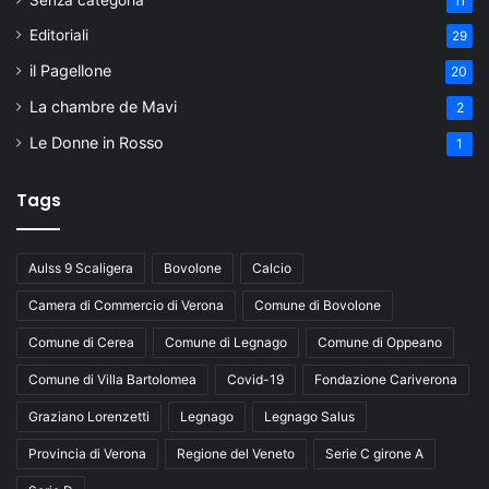
Senza categoria
11
Editoriali
29
il Pagellone
20
La chambre de Mavi
2
Le Donne in Rosso
1
Tags
Aulss 9 Scaligera
Bovolone
Calcio
Camera di Commercio di Verona
Comune di Bovolone
Comune di Cerea
Comune di Legnago
Comune di Oppeano
Comune di Villa Bartolomea
Covid-19
Fondazione Cariverona
Graziano Lorenzetti
Legnago
Legnago Salus
Provincia di Verona
Regione del Veneto
Serie C girone A