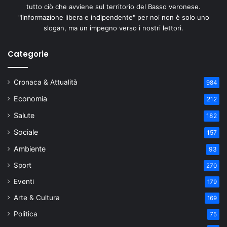
tutto ciò che avviene sul territorio del Basso veronese.
"Iinformazione libera e indipendente" per noi non è solo uno
slogan, ma un impegno verso i nostri lettori.
Categorie
Cronaca & Attualità
984
Economia
212
Salute
182
Sociale
157
Ambiente
93
Sport
270
Eventi
179
Arte & Cultura
169
Politica
75