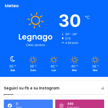
Meteo
30
℃
Legnago
30º - 28º
57%
4.59 km/h
Cielo sereno
30
36
40
40
38
℃
℃
℃
℃
℃
Sab
Dom
Lun
Mar
Mer
Seguici su Fb e su Instagram
0
469
Fans
Followers