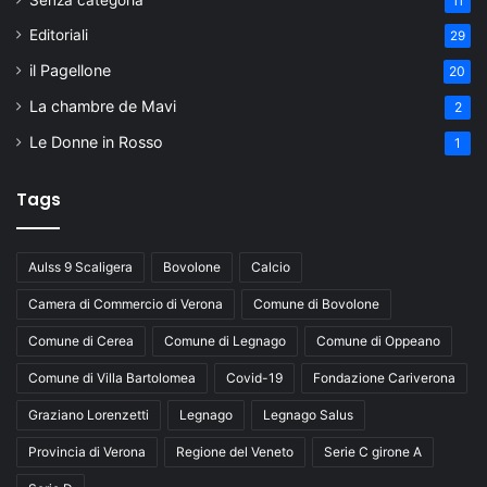
Senza categoria
11
Editoriali
29
il Pagellone
20
La chambre de Mavi
2
Le Donne in Rosso
1
Tags
Aulss 9 Scaligera
Bovolone
Calcio
Camera di Commercio di Verona
Comune di Bovolone
Comune di Cerea
Comune di Legnago
Comune di Oppeano
Comune di Villa Bartolomea
Covid-19
Fondazione Cariverona
Graziano Lorenzetti
Legnago
Legnago Salus
Provincia di Verona
Regione del Veneto
Serie C girone A