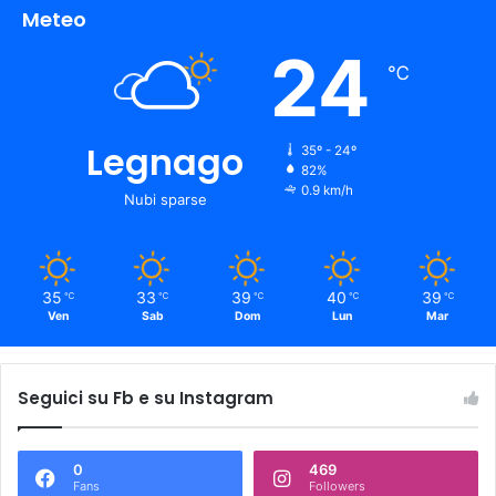
Meteo
24
℃
Legnago
35º - 24º
82%
0.9 km/h
Nubi sparse
35
33
39
40
39
℃
℃
℃
℃
℃
Ven
Sab
Dom
Lun
Mar
Seguici su Fb e su Instagram
0
469
Fans
Followers