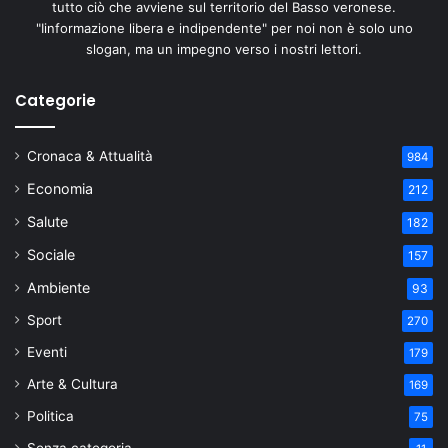
tutto ciò che avviene sul territorio del Basso veronese.
"Iinformazione libera e indipendente" per noi non è solo uno
slogan, ma un impegno verso i nostri lettori.
Categorie
Cronaca & Attualità
984
Economia
212
Salute
182
Sociale
157
Ambiente
93
Sport
270
Eventi
179
Arte & Cultura
169
Politica
75