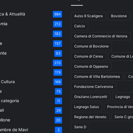
a & Attualità
984
Aulss 9 Scaligera
Bovolone
mia
212
Calcio
182
Camera di Commercio di Verona
e
157
Comune di Bovolone
nte
93
Comune di Cerea
Comune di L
270
Comune di Oppeano
179
Comune di Villa Bartolomea
Co
 Cultura
169
Fondazione Cariverona
a
75
Graziano Lorenzetti
Legnago
 categoria
11
Legnago Salus
Provincia di Ve
ali
29
Regione del Veneto
Serie C gir
ellone
20
Serie D
ambre de Mavi
2