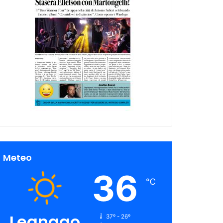
Meteo
36
℃
Legnago
37º - 26º