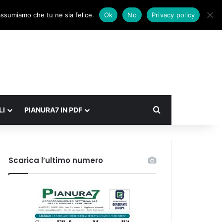
Facebook
X
Instagram
Accedi
Un articolo a caso
Barra laterale
 assumiamo che tu ne sia felice.
Ok
No
Privacy policy
Cerca
LI
PIANURA7 IN PDF
Scarica l’ultimo numero