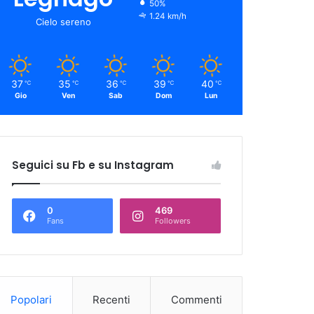
50%
1.24 km/h
Cielo sereno
37
35
36
39
40
℃
℃
℃
℃
℃
Gio
Ven
Sab
Dom
Lun
Seguici su Fb e su Instagram
0
469
Fans
Followers
Popolari
Recenti
Commenti