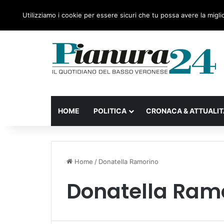
giovedì, 06 Agosto 2026
Ultime notizie
Forza Itali
Utilizziamo i cookie per essere sicuri che tu possa avere la migli
HOME
POLITICA
CRONACA & ATTUALIT
Home
/
Donatella Ramorino
Donatella Ram