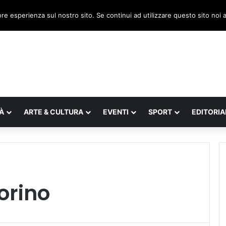
a, il legnaghese Donà nella segreteria regionale
ore esperienza sul nostro sito. Se continui ad utilizzare questo sito noi
À
ARTE & CULTURA
EVENTI
SPORT
EDITORIA
orino