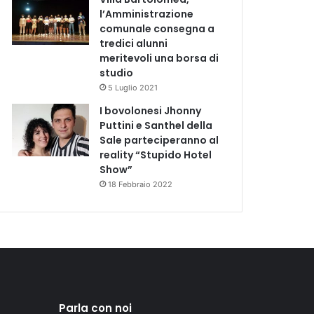
l’Amministrazione
comunale consegna a
tredici alunni
meritevoli una borsa di
studio
5 Luglio 2021
I bovolonesi Jhonny
Puttini e Santhel della
Sale parteciperanno al
reality “Stupido Hotel
Show”
18 Febbraio 2022
Parla con noi