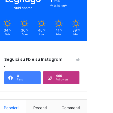
76%
0.89 km/h
Nubi sparse
34
36
40
41
39
℃
℃
℃
℃
℃
Sab
Dom
Lun
Mar
Mer
Seguici su Fb e su Instagram
0
469
Fans
Followers
Popolari
Recenti
Commenti