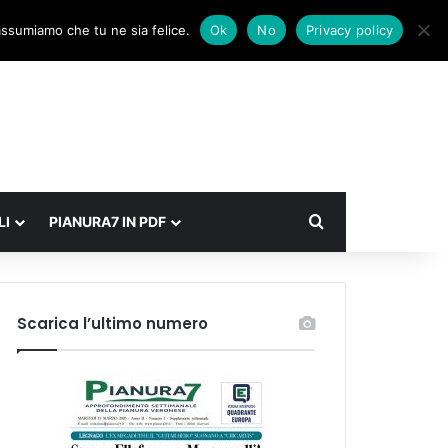
Facebook
X
Instagram
Accedi
Un articolo a caso
Barra laterale
 assumiamo che tu ne sia felice.
Ok
No
Privacy policy
Cerca
LI
PIANURA7 IN PDF
Scarica l’ultimo numero