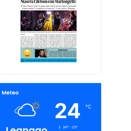
Meteo
24
℃
Legnago
34º - 23º