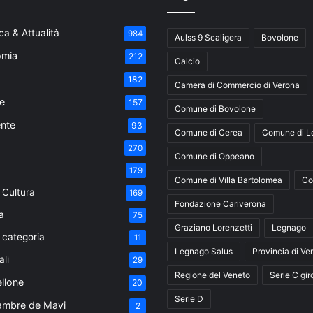
a & Attualità
984
Aulss 9 Scaligera
Bovolone
mia
212
Calcio
182
Camera di Commercio di Verona
e
157
Comune di Bovolone
nte
93
Comune di Cerea
Comune di L
270
Comune di Oppeano
179
Comune di Villa Bartolomea
Co
 Cultura
169
Fondazione Cariverona
a
75
Graziano Lorenzetti
Legnago
 categoria
11
Legnago Salus
Provincia di Ve
ali
29
Regione del Veneto
Serie C gir
ellone
20
Serie D
ambre de Mavi
2