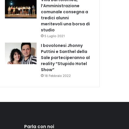
l’Amministrazione
comunale consegna a
tredici alunni
meritevoli una borsa di
studio
5 Luglio 2021
I bovolonesi Jhonny
Puttini e Santhel della
Sale parteciperanno al
reality “Stupido Hotel
Show”
18 Febbraio 2022
Parla con noi