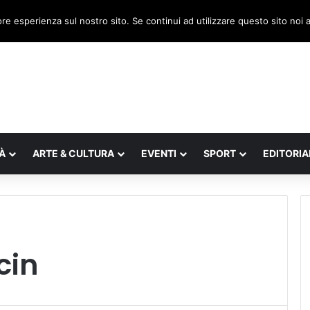
, il legnaghese Donà nella segreteria regionale
ore esperienza sul nostro sito. Se continui ad utilizzare questo sito noi
À
ARTE & CULTURA
EVENTI
SPORT
EDITORIA
cin