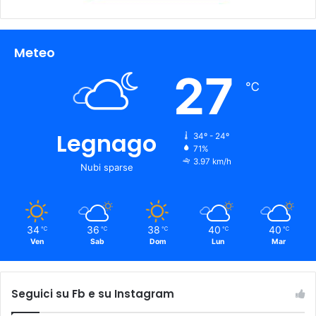
Meteo
27
℃
Legnago
34º - 24º
71%
3.97 km/h
Nubi sparse
34
36
38
40
40
℃
℃
℃
℃
℃
Ven
Sab
Dom
Lun
Mar
Seguici su Fb e su Instagram