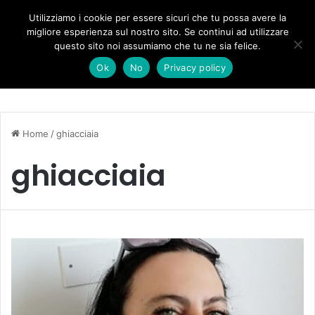
Forza Italia, il legnaghese Donà nella segreteria regionale
Utilizziamo i cookie per essere sicuri che tu possa avere la
migliore esperienza sul nostro sito. Se continui ad utilizzare
questo sito noi assumiamo che tu ne sia felice.
Menu
C
Ok
No
Privacy policy
Home
/
ghiacciaia
ghiacciaia