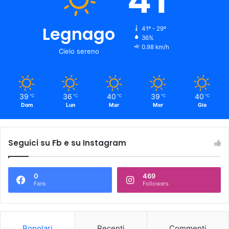
Legnago
41º - 29º
36%
0.98 km/h
Cielo sereno
39
36
40
39
40
℃
℃
℃
℃
℃
Dom
Lun
Mar
Mer
Gio
Seguici su Fb e su Instagram
0
469
Fans
Followers
Popolari
Recenti
Commenti