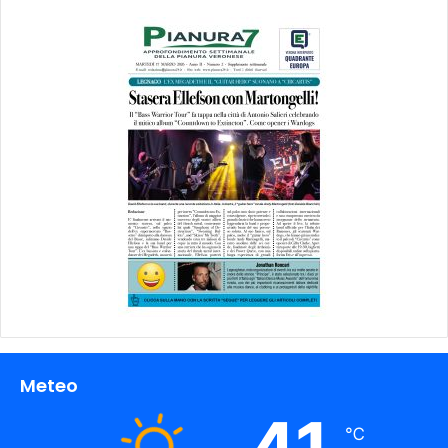
Meteo
41
℃