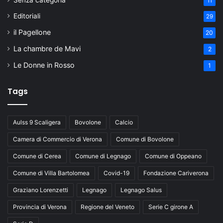
Senza categoria
11
Editoriali
29
il Pagellone
20
La chambre de Mavi
2
Le Donne in Rosso
1
Tags
Aulss 9 Scaligera
Bovolone
Calcio
Camera di Commercio di Verona
Comune di Bovolone
Comune di Cerea
Comune di Legnago
Comune di Oppeano
Comune di Villa Bartolomea
Covid-19
Fondazione Cariverona
Graziano Lorenzetti
Legnago
Legnago Salus
Provincia di Verona
Regione del Veneto
Serie C girone A