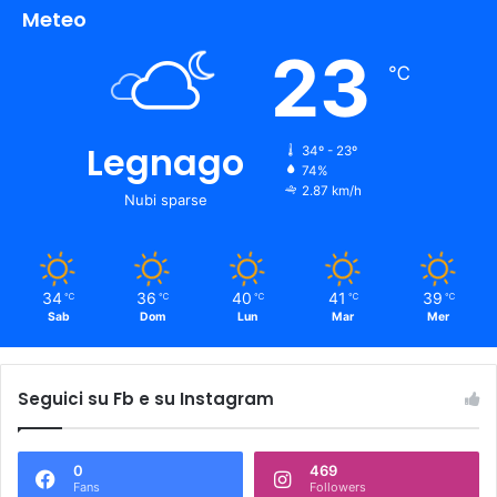
Meteo
23
℃
Legnago
34º - 23º
74%
2.87 km/h
Nubi sparse
34
36
40
41
39
℃
℃
℃
℃
℃
Sab
Dom
Lun
Mar
Mer
Seguici su Fb e su Instagram
0
469
Fans
Followers