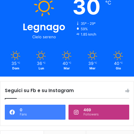
30
℃
Legnago
35º - 29º
59%
1.85 km/h
Cielo sereno
35
36
40
39
40
℃
℃
℃
℃
℃
Dom
Lun
Mar
Mer
Gio
Seguici su Fb e su Instagram
0
469
Fans
Followers