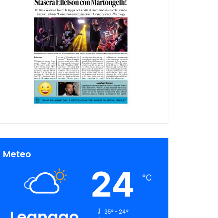
Meteo
24
℃
Legnago
35º - 24º