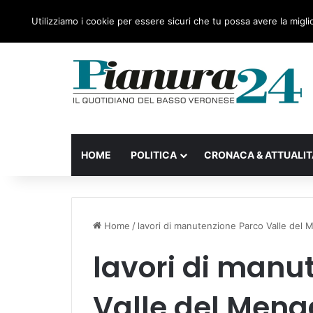
venerdì, 07 Agosto 2026
Ultime notizie
Forza Itali
Utilizziamo i cookie per essere sicuri che tu possa avere la migli
HOME
POLITICA
CRONACA & ATTUALIT
Home
/
lavori di manutenzione Parco Valle del
lavori di manu
Valle del Men