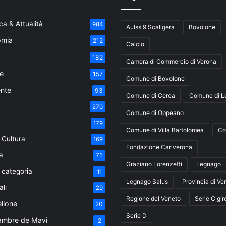
a & Attualità
984
Aulss 9 Scaligera
Bovolone
mia
212
Calcio
182
Camera di Commercio di Verona
e
157
Comune di Bovolone
nte
93
Comune di Cerea
Comune di L
270
Comune di Oppeano
179
Comune di Villa Bartolomea
Co
 Cultura
169
Fondazione Cariverona
a
75
Graziano Lorenzetti
Legnago
 categoria
11
Legnago Salus
Provincia di Ve
ali
29
Regione del Veneto
Serie C gir
ellone
20
Serie D
ambre de Mavi
2