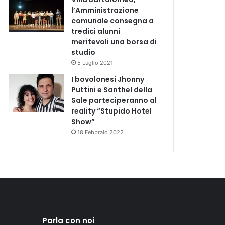
l’Amministrazione
comunale consegna a
tredici alunni
meritevoli una borsa di
studio
5 Luglio 2021
I bovolonesi Jhonny
Puttini e Santhel della
Sale parteciperanno al
reality “Stupido Hotel
Show”
18 Febbraio 2022
Parla con noi