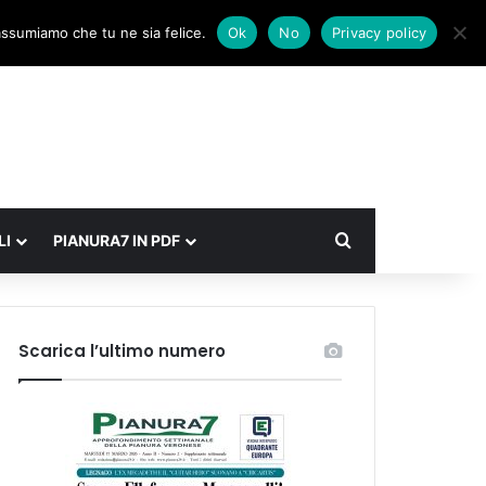
Facebook
X
Instagram
Accedi
Un articolo a caso
Barra laterale
 assumiamo che tu ne sia felice.
Ok
No
Privacy policy
Cerca
LI
PIANURA7 IN PDF
Scarica l’ultimo numero