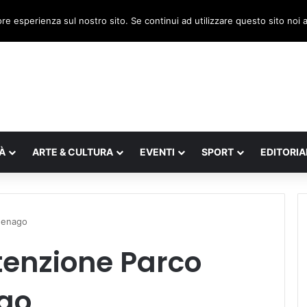
a, il legnaghese Donà nella segreteria regionale
ore esperienza sul nostro sito. Se continui ad utilizzare questo sito noi
À
ARTE & CULTURA
EVENTI
SPORT
EDITORIA
 Menago
tenzione Parco
ago