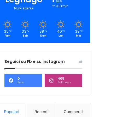
82%
0.9 km/h
Nubi sparse
35
33
39
40
39
℃
℃
℃
℃
℃
Ven
Sab
Dom
Lun
Mar
Seguici su Fb e su Instagram
0
469
Fans
Followers
Popolari
Recenti
Commenti