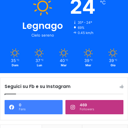
24
℃
Legnago
35º - 24º
69%
0.45 km/h
Cielo sereno
35
37
40
39
39
℃
℃
℃
℃
℃
Dom
Lun
Mar
Mer
Gio
Seguici su Fb e su Instagram
0
469
Fans
Followers