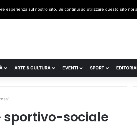
, il legnaghese Donà nella segreteria regionale
ore esperienza sul nostro sito. Se continui ad utilizzare questo sito noi
À
ARTE & CULTURA
EVENTI
SPORT
EDITORIA
rosa”
 sportivo-sociale