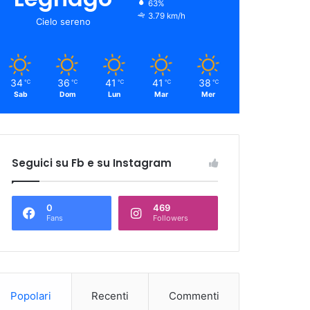
63%
3.79 km/h
Cielo sereno
34
36
41
41
38
℃
℃
℃
℃
℃
Sab
Dom
Lun
Mar
Mer
Seguici su Fb e su Instagram
0
469
Fans
Followers
Popolari
Recenti
Commenti