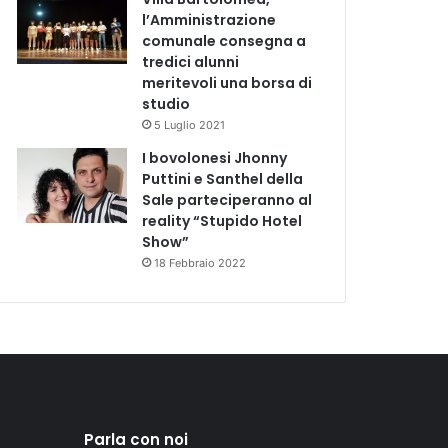
l’Amministrazione
comunale consegna a
tredici alunni
meritevoli una borsa di
studio
5 Luglio 2021
I bovolonesi Jhonny
Puttini e Santhel della
Sale parteciperanno al
reality “Stupido Hotel
Show”
18 Febbraio 2022
Parla con noi