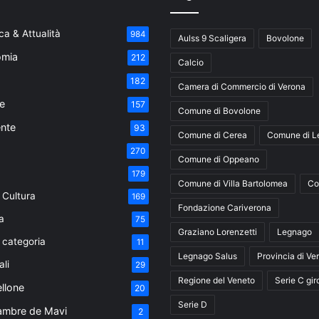
a & Attualità
984
Aulss 9 Scaligera
Bovolone
mia
212
Calcio
182
Camera di Commercio di Verona
e
157
Comune di Bovolone
nte
93
Comune di Cerea
Comune di L
270
Comune di Oppeano
179
Comune di Villa Bartolomea
Co
 Cultura
169
Fondazione Cariverona
a
75
Graziano Lorenzetti
Legnago
 categoria
11
Legnago Salus
Provincia di Ve
ali
29
Regione del Veneto
Serie C gir
ellone
20
Serie D
ambre de Mavi
2