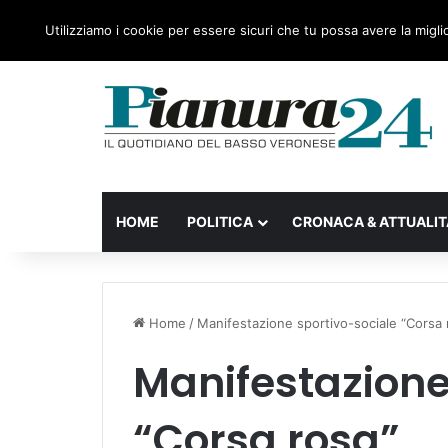
sabato, 08 Agosto 2026
Ultime notizie
Forza Italia
Utilizziamo i cookie per essere sicuri che tu possa avere la migli
HOME
POLITICA
CRONACA & ATTUALIT
Home
/
Manifestazione sportivo-sociale “Corsa 
Manifestazione
“Corsa rosa”