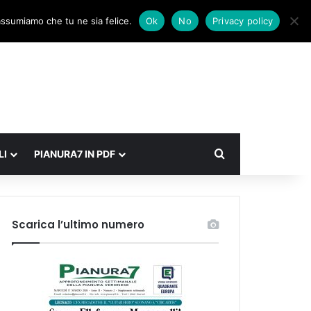
Facebook
X
Instagram
Accedi
Un articolo a caso
Barra laterale
 assumiamo che tu ne sia felice.
Ok
No
Privacy policy
Cerca
LI
PIANURA7 IN PDF
Scarica l’ultimo numero