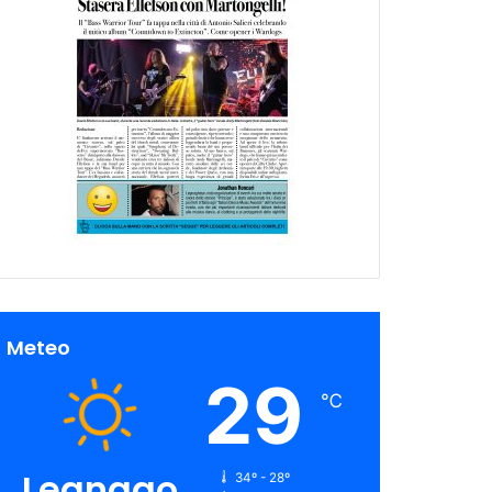
Meteo
29
℃
Legnago
34º - 28º