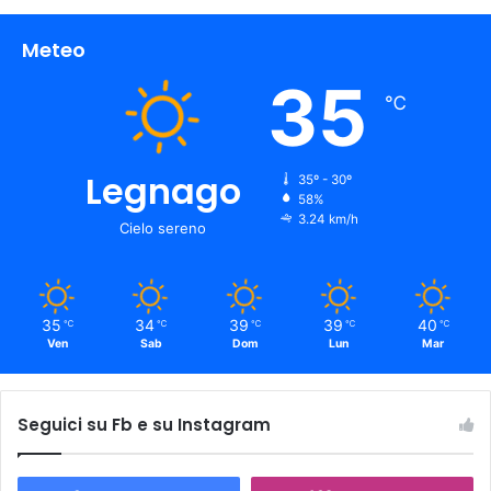
Meteo
35
℃
Legnago
35º - 30º
58%
3.24 km/h
Cielo sereno
35
34
39
39
40
℃
℃
℃
℃
℃
Ven
Sab
Dom
Lun
Mar
Seguici su Fb e su Instagram