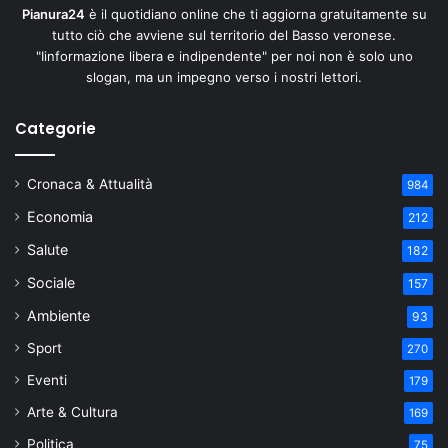
Pianura24
è il quotidiano online che ti aggiorna gratuitamente su
tutto ciò che avviene sul territorio del Basso veronese.
"Iinformazione libera e indipendente" per noi non è solo uno
slogan, ma un impegno verso i nostri lettori.
Categorie
Cronaca & Attualità
984
Economia
212
Salute
182
Sociale
157
Ambiente
93
Sport
270
Eventi
179
Arte & Cultura
169
Politica
75