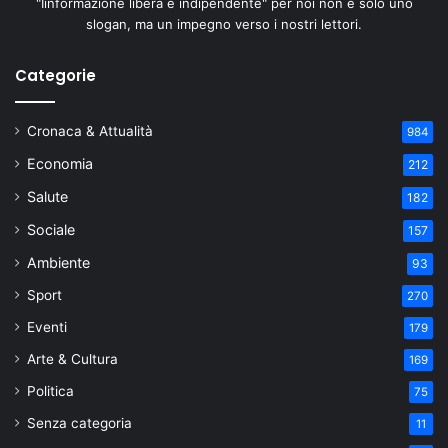
"Iinformazione libera e indipendente" per noi non è solo uno
slogan, ma un impegno verso i nostri lettori.
Categorie
Cronaca & Attualità
984
Economia
212
Salute
182
Sociale
157
Ambiente
93
Sport
270
Eventi
179
Arte & Cultura
169
Politica
75
Senza categoria
11