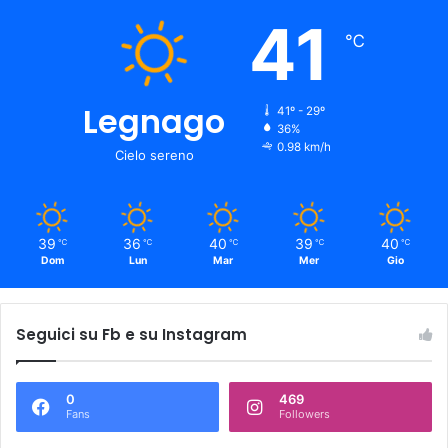
41
℃
Legnago
41º - 29º
36%
0.98 km/h
Cielo sereno
39
36
40
39
40
℃
℃
℃
℃
℃
Dom
Lun
Mar
Mer
Gio
Seguici su Fb e su Instagram
0
469
Fans
Followers