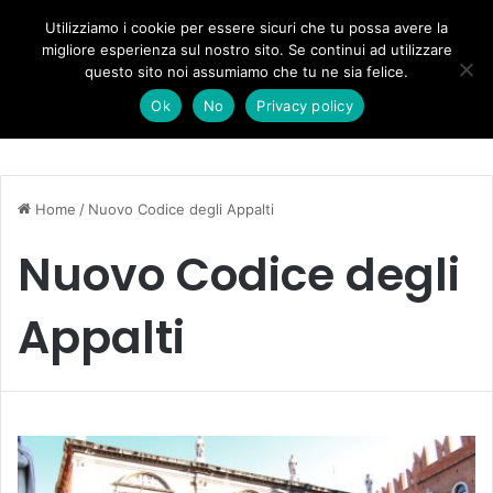
Forza Italia, il legnaghese Donà nella segreteria regionale
Utilizziamo i cookie per essere sicuri che tu possa avere la
migliore esperienza sul nostro sito. Se continui ad utilizzare
questo sito noi assumiamo che tu ne sia felice.
Menu
C
Ok
No
Privacy policy
Home
/
Nuovo Codice degli Appalti
Nuovo Codice degli
Appalti