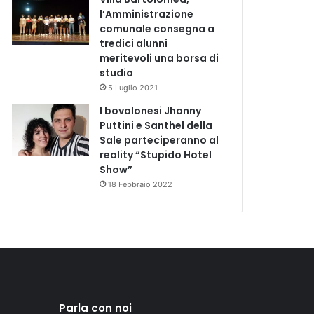
l’Amministrazione
comunale consegna a
tredici alunni
meritevoli una borsa di
studio
5 Luglio 2021
I bovolonesi Jhonny
Puttini e Santhel della
Sale parteciperanno al
reality “Stupido Hotel
Show”
18 Febbraio 2022
Parla con noi