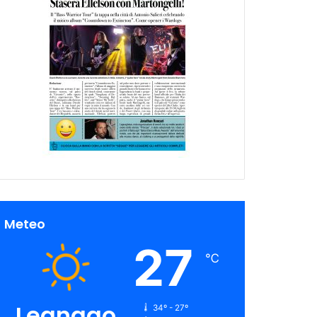
Meteo
27
℃
Legnago
34º - 27º