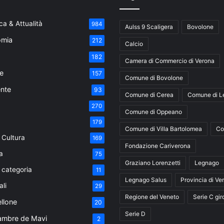
a & Attualità
984
Aulss 9 Scaligera
Bovolone
mia
212
Calcio
182
Camera di Commercio di Verona
e
157
Comune di Bovolone
nte
93
Comune di Cerea
Comune di L
270
Comune di Oppeano
179
Comune di Villa Bartolomea
Co
 Cultura
169
Fondazione Cariverona
a
75
Graziano Lorenzetti
Legnago
 categoria
11
Legnago Salus
Provincia di Ve
ali
29
Regione del Veneto
Serie C gir
ellone
20
Serie D
ambre de Mavi
2