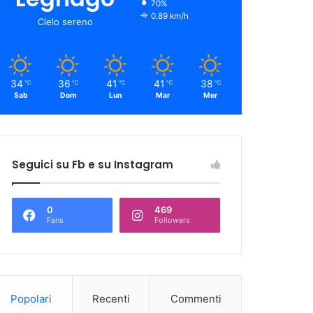
70%
0.89 km/h
Cielo sereno
34
36
41
41
38
℃
℃
℃
℃
℃
Sab
Dom
Lun
Mar
Mer
Seguici su Fb e su Instagram
0
469
Fans
Followers
Popolari
Recenti
Commenti