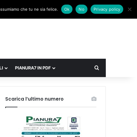
Facebook
X
Instagram
Accedi
Un articolo a caso
Barra laterale
 assumiamo che tu ne sia felice.
Ok
No
Privacy policy
Cerca
LI
PIANURA7 IN PDF
Scarica l’ultimo numero