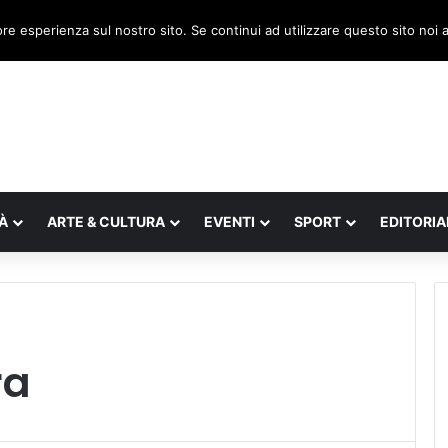
, il legnaghese Donà nella segreteria regionale
ore esperienza sul nostro sito. Se continui ad utilizzare questo sito noi
À
ARTE & CULTURA
EVENTI
SPORT
EDITORIA
ra