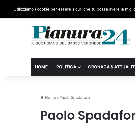
sabato, 08 Agosto 2026
Ultime notizie
Forza Italia
Utilizziamo i cookie per essere sicuri che tu possa avere la migli
HOME
POLITICA
CRONACA & ATTUALIT
Home
/
Paolo Spadafora
Paolo Spadafo