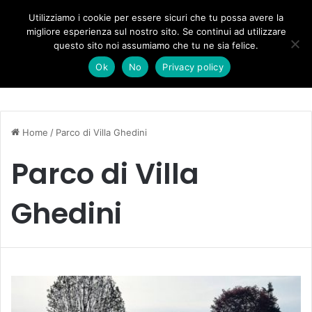
Forza Italia, il legnaghese Donà nella segreteria regionale
Utilizziamo i cookie per essere sicuri che tu possa avere la
migliore esperienza sul nostro sito. Se continui ad utilizzare
questo sito noi assumiamo che tu ne sia felice.
Menu
C
Ok
No
Privacy policy
Home
/
Parco di Villa Ghedini
Parco di Villa
Ghedini