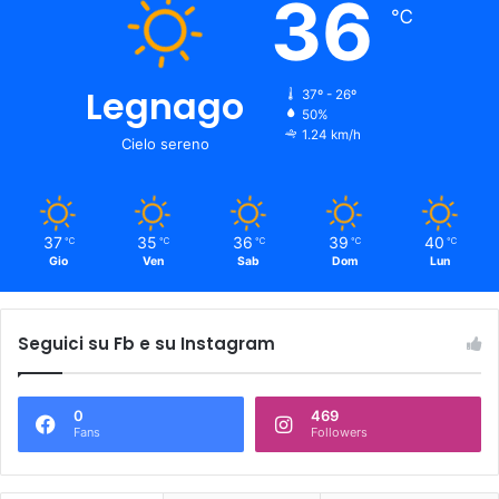
36
℃
Legnago
37º - 26º
50%
1.24 km/h
Cielo sereno
37
35
36
39
40
℃
℃
℃
℃
℃
Gio
Ven
Sab
Dom
Lun
Seguici su Fb e su Instagram
0
469
Fans
Followers