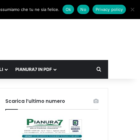
Facebook
X
Instagram
Accedi
Un articolo a caso
Barra laterale
 assumiamo che tu ne sia felice.
Ok
No
Privacy policy
Cerca
LI
PIANURA7 IN PDF
Scarica l’ultimo numero