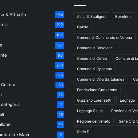
a & Attualità
984
Aulss 9 Scaligera
Bovolone
mia
212
Calcio
182
Camera di Commercio di Verona
e
157
Comune di Bovolone
nte
93
Comune di Cerea
Comune di L
270
Comune di Oppeano
179
Comune di Villa Bartolomea
Co
 Cultura
169
Fondazione Cariverona
a
75
Graziano Lorenzetti
Legnago
 categoria
11
Legnago Salus
Provincia di Ve
ali
29
Regione del Veneto
Serie C gir
ellone
20
Serie D
ambre de Mavi
2