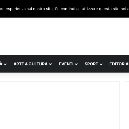
, il legnaghese Donà nella segreteria regionale
ore esperienza sul nostro sito. Se continui ad utilizzare questo sito noi
À
ARTE & CULTURA
EVENTI
SPORT
EDITORIA