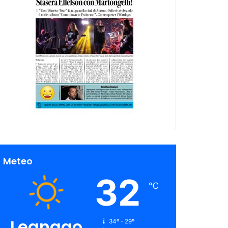
Meteo
32
℃
Legnago
34º - 29º