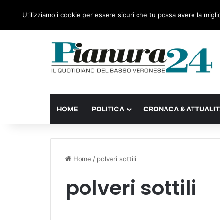
sabato, 08 Agosto 2026
Ultime notizie
Forza Italia
Utilizziamo i cookie per essere sicuri che tu possa avere la migli
HOME
POLITICA
CRONACA & ATTUALIT
Home
/
polveri sottili
polveri sottili