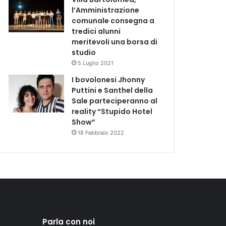
l’Amministrazione
comunale consegna a
tredici alunni
meritevoli una borsa di
studio
5 Luglio 2021
I bovolonesi Jhonny
Puttini e Santhel della
Sale parteciperanno al
reality “Stupido Hotel
Show”
18 Febbraio 2022
Parla con noi