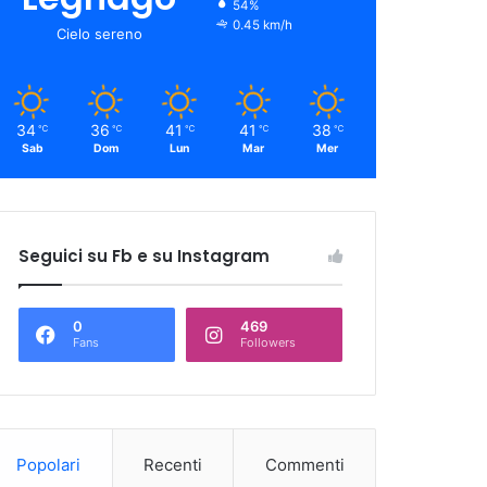
54%
0.45 km/h
Cielo sereno
34
36
41
41
38
℃
℃
℃
℃
℃
Sab
Dom
Lun
Mar
Mer
Seguici su Fb e su Instagram
0
469
Fans
Followers
Popolari
Recenti
Commenti