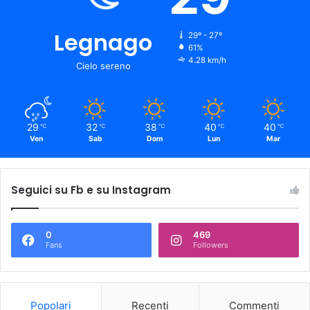
Legnago
29º - 27º
61%
4.28 km/h
Cielo sereno
29
32
38
40
40
℃
℃
℃
℃
℃
Ven
Sab
Dom
Lun
Mar
Seguici su Fb e su Instagram
0
469
Fans
Followers
Popolari
Recenti
Commenti