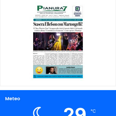
Meteo
29
℃