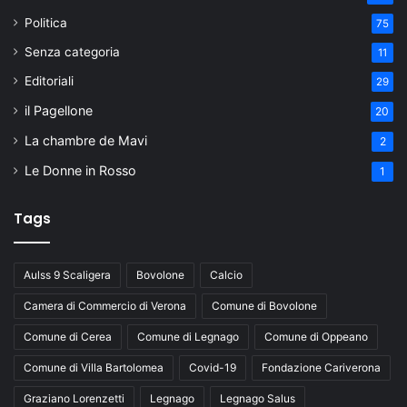
Politica
75
Senza categoria
11
Editoriali
29
il Pagellone
20
La chambre de Mavi
2
Le Donne in Rosso
1
Tags
Aulss 9 Scaligera
Bovolone
Calcio
Camera di Commercio di Verona
Comune di Bovolone
Comune di Cerea
Comune di Legnago
Comune di Oppeano
Comune di Villa Bartolomea
Covid-19
Fondazione Cariverona
Graziano Lorenzetti
Legnago
Legnago Salus