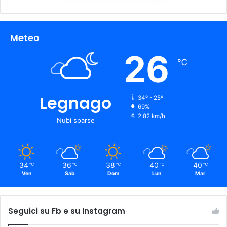
Meteo
26
℃
Legnago
34º - 25º
69%
2.82 km/h
Nubi sparse
34
36
38
40
40
℃
℃
℃
℃
℃
Ven
Sab
Dom
Lun
Mar
Seguici su Fb e su Instagram