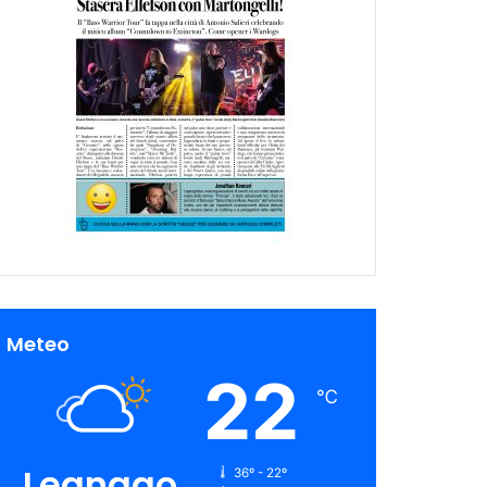
Meteo
22
℃
Legnago
36º - 22º