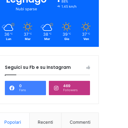
88%
1.45 km/h
Nubi sparse
36
37
38
39
37
℃
℃
℃
℃
℃
Lun
Mar
Mer
Gio
Ven
Seguici su Fb e su Instagram
0
469
Fans
Followers
Popolari
Recenti
Commenti