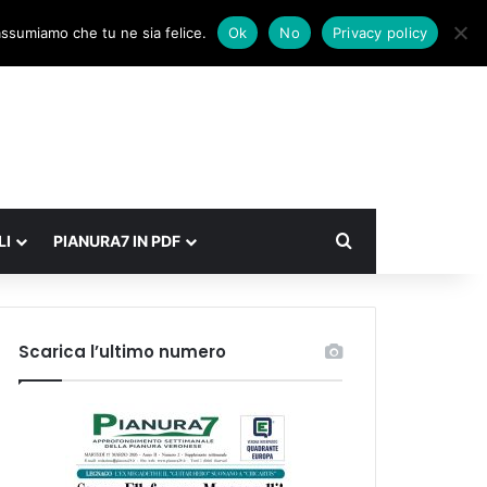
Facebook
X
Instagram
Accedi
Un articolo a caso
Barra laterale
 assumiamo che tu ne sia felice.
Ok
No
Privacy policy
Cerca
LI
PIANURA7 IN PDF
Scarica l’ultimo numero