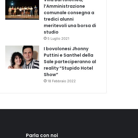
l’Amministrazione
comunale consegna a
tredici alunni
meritevoli una borsa di
studio
5 Luglio 2021
I bovolonesi Jhonny
Puttini e Santhel della
Sale parteciperanno al
reality “Stupido Hotel
Show”
18 Febbraio 2022
Parla con noi