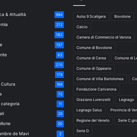
a & Attualità
984
Aulss 9 Scaligera
Bovolone
mia
212
Calcio
182
Camera di Commercio di Verona
e
157
Comune di Bovolone
nte
93
Comune di Cerea
Comune di L
270
Comune di Oppeano
179
Comune di Villa Bartolomea
Co
 Cultura
169
Fondazione Cariverona
a
75
Graziano Lorenzetti
Legnago
 categoria
11
Legnago Salus
Provincia di Ve
ali
29
Regione del Veneto
Serie C gir
ellone
20
Serie D
ambre de Mavi
2