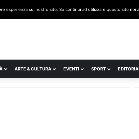
 il legnaghese Donà nella segreteria regionale
ore esperienza sul nostro sito. Se continui ad utilizzare questo sito noi
À
ARTE & CULTURA
EVENTI
SPORT
EDITORIA