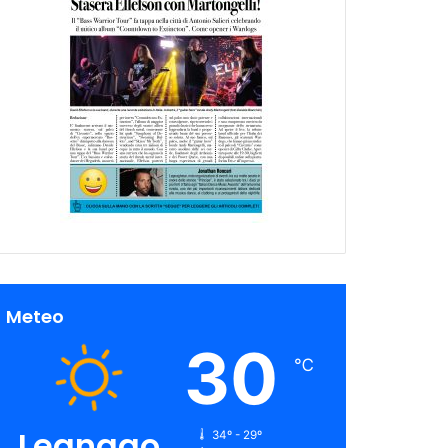
Meteo
30
℃
Legnago
34º - 29º