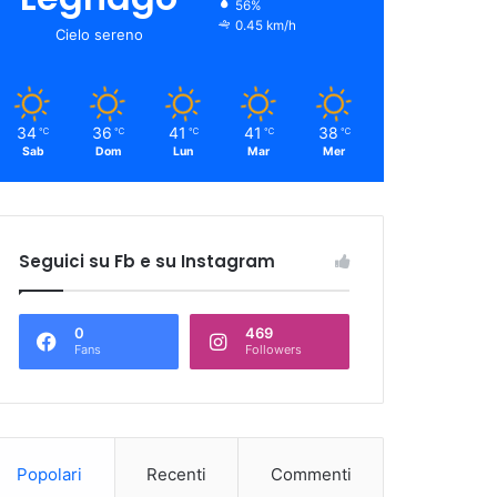
56%
0.45 km/h
Cielo sereno
34
36
41
41
38
℃
℃
℃
℃
℃
Sab
Dom
Lun
Mar
Mer
Seguici su Fb e su Instagram
0
469
Fans
Followers
Popolari
Recenti
Commenti