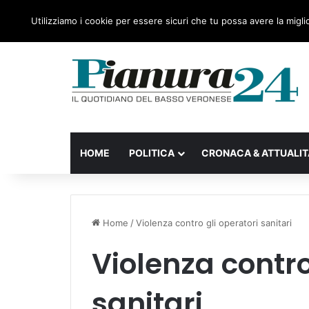
sabato, 08 Agosto 2026
Ultime notizie
Forza Italia
Utilizziamo i cookie per essere sicuri che tu possa avere la migli
HOME
POLITICA
CRONACA & ATTUALIT
Home
/
Violenza contro gli operatori sanitari
Violenza contro
sanitari