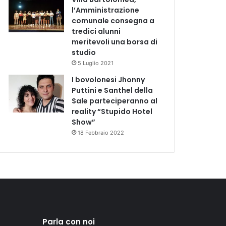
l’Amministrazione
comunale consegna a
tredici alunni
meritevoli una borsa di
studio
5 Luglio 2021
I bovolonesi Jhonny
Puttini e Santhel della
Sale parteciperanno al
reality “Stupido Hotel
Show”
18 Febbraio 2022
Parla con noi