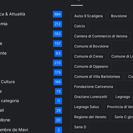
a & Attualità
984
Aulss 9 Scaligera
Bovolone
mia
212
Calcio
182
Camera di Commercio di Verona
e
157
Comune di Bovolone
nte
93
Comune di Cerea
Comune di L
270
Comune di Oppeano
179
Comune di Villa Bartolomea
Co
 Cultura
169
Fondazione Cariverona
a
75
Graziano Lorenzetti
Legnago
 categoria
11
Legnago Salus
Provincia di Ve
ali
29
Regione del Veneto
Serie C gir
ellone
20
Serie D
ambre de Mavi
2