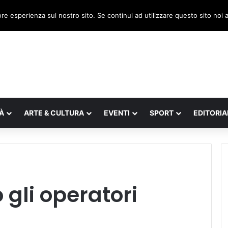
, il legnaghese Donà nella segreteria regionale
ore esperienza sul nostro sito. Se continui ad utilizzare questo sito noi
À
ARTE & CULTURA
EVENTI
SPORT
EDITORIA
 gli operatori