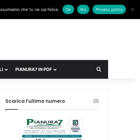
Facebook
X
Instagram
Accedi
Un articolo a caso
Barra laterale
 assumiamo che tu ne sia felice.
Ok
No
Privacy policy
Cerca
LI
PIANURA7 IN PDF
Scarica l’ultimo numero