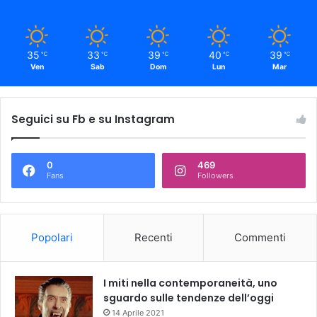
35
33
39
40
39
℃
℃
℃
℃
℃
Ven
Sab
Dom
Lun
Mar
Seguici su Fb e su Instagram
0
469
Fans
Followers
Popolari
Recenti
Commenti
I miti nella contemporaneità, uno
sguardo sulle tendenze dell’oggi
14 Aprile 2021