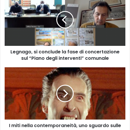
si
conclude
la
fase
di
concertazione
sul
“Piano
Legnago, si conclude la fase di concertazione
degli
interventi”
sul “Piano degli interventi” comunale
comunale
I
miti
nella
contemporaneità,
uno
sguardo
sulle
tendenze
dell’oggi
I miti nella contemporaneità, uno sguardo sulle