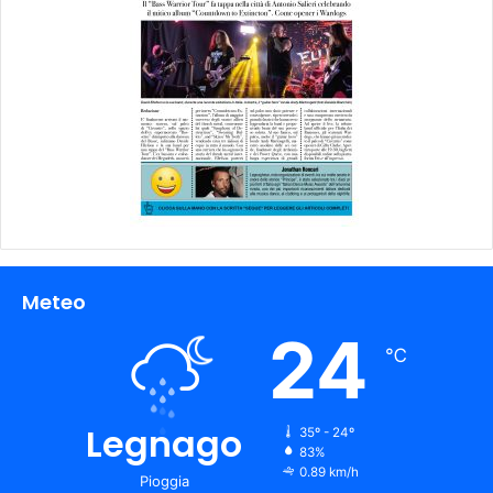
Meteo
24
℃
Legnago
35º - 24º
83%
0.89 km/h
Pioggia