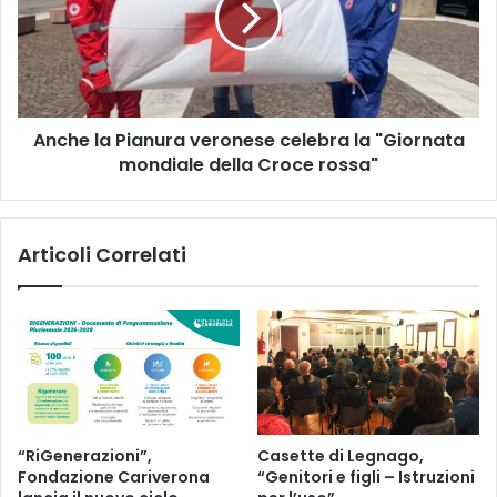
celebra
la
"Giornata
mondiale
della
Anche la Pianura veronese celebra la "Giornata
Croce
rossa"
mondiale della Croce rossa"
Articoli Correlati
“RiGenerazioni”,
Casette di Legnago,
Fondazione Cariverona
“Genitori e figli – Istruzioni