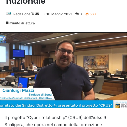
nazionale
Follow
Invia
Redazione
10 Maggio 2021
0
560
on
un'email
minuto di lettura
X
Il progetto “Cyber relationship” (CRU9) dell’Aulss 9
Scaligera, che opera nel campo della formazione