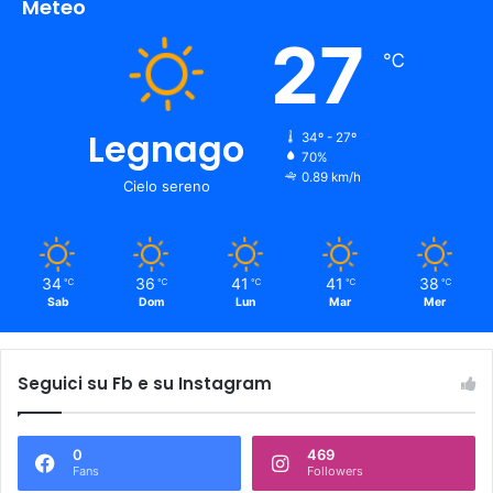
Meteo
27
℃
Legnago
34º - 27º
70%
0.89 km/h
Cielo sereno
34
36
41
41
38
℃
℃
℃
℃
℃
Sab
Dom
Lun
Mar
Mer
Seguici su Fb e su Instagram
0
469
Fans
Followers