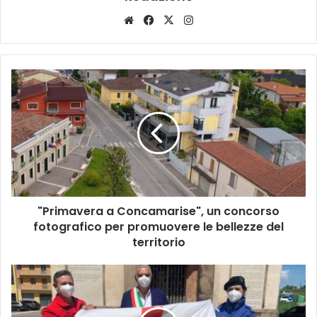
Website
Facebook
X
Instagram
"Primavera
a
Concamarise",
un
concorso
fotografico
per
promuovere
le
"Primavera a Concamarise", un concorso
bellezze
del
fotografico per promuovere le bellezze del
territorio
territorio
Anche
la
Pianura
veronese