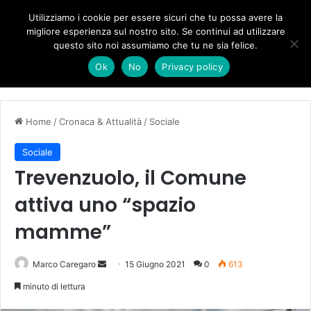
Forza Italia, il legnaghese Donà nella segreteria regionale
Utilizziamo i cookie per essere sicuri che tu possa avere la
migliore esperienza sul nostro sito. Se continui ad utilizzare
questo sito noi assumiamo che tu ne sia felice.
Menu
C
Ok
No
Privacy policy
Home
/
Cronaca & Attualità
/
Sociale
Sociale
Trevenzuolo, il Comune
attiva uno “spazio
mamme”
Invia
Marco Caregaro
15 Giugno 2021
0
613
un'email
minuto di lettura