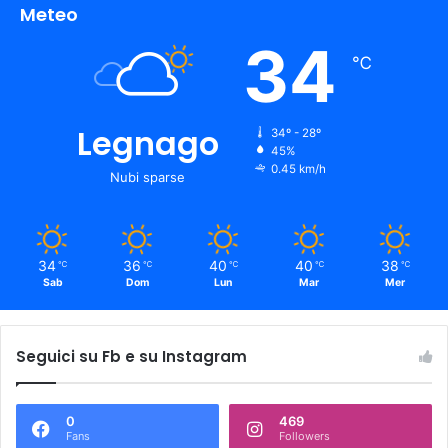
Meteo
34
℃
Legnago
34º - 28º
45%
0.45 km/h
Nubi sparse
34
36
40
40
38
℃
℃
℃
℃
℃
Sab
Dom
Lun
Mar
Mer
Seguici su Fb e su Instagram
0
469
Fans
Followers