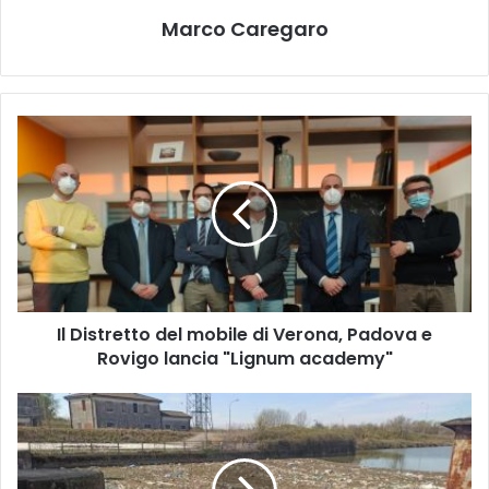
Marco Caregaro
Il
Distretto
del
mobile
di
Verona,
Padova
e
Rovigo
Il Distretto del mobile di Verona, Padova e
lancia
"Lignum
Rovigo lancia "Lignum academy"
academy"
Canalbianco,
gli
esponenti
dem