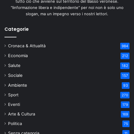
tutto ciò che avviene sul territorio del Basso veronese.
"Iinformazione libera e indipendente" per noi non è solo uno
slogan, ma un impegno verso i nostri lettori.
Categorie
Cronaca & Attualità
984
Economia
212
Salute
182
Sociale
157
Ambiente
93
Sport
270
Eventi
179
Arte & Cultura
169
Politica
75
Senza categoria
11