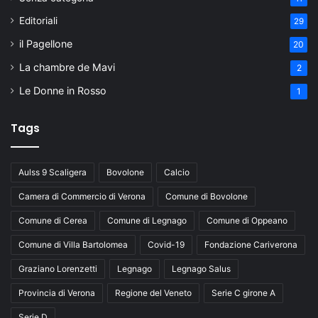
Editoriali
29
il Pagellone
20
La chambre de Mavi
2
Le Donne in Rosso
1
Tags
Aulss 9 Scaligera
Bovolone
Calcio
Camera di Commercio di Verona
Comune di Bovolone
Comune di Cerea
Comune di Legnago
Comune di Oppeano
Comune di Villa Bartolomea
Covid-19
Fondazione Cariverona
Graziano Lorenzetti
Legnago
Legnago Salus
Provincia di Verona
Regione del Veneto
Serie C girone A
Serie D