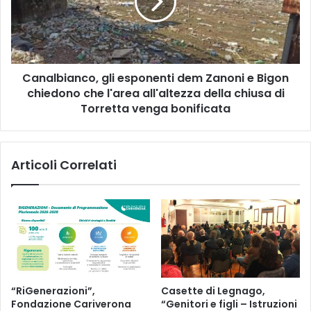
Zanoni
e
Bigon
chiedono
che
Canalbianco, gli esponenti dem Zanoni e Bigon
l'area
all'altezza
chiedono che l'area all'altezza della chiusa di
della
Torretta venga bonificata
chiusa
di
Torretta
Articoli Correlati
venga
bonificata
“RiGenerazioni”,
Casette di Legnago,
Fondazione Cariverona
“Genitori e figli – Istruzioni