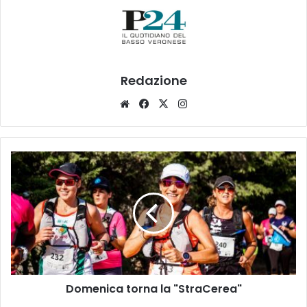
Redazione
Website
Facebook
X
Instagram
Domenica
torna
la
"StraCerea"
Domenica torna la "StraCerea"