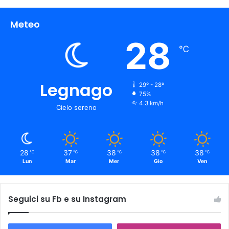
Meteo
28
℃
Legnago
29º - 28º
75%
4.3 km/h
Cielo sereno
28
37
38
38
38
℃
℃
℃
℃
℃
Lun
Mar
Mer
Gio
Ven
Seguici su Fb e su Instagram