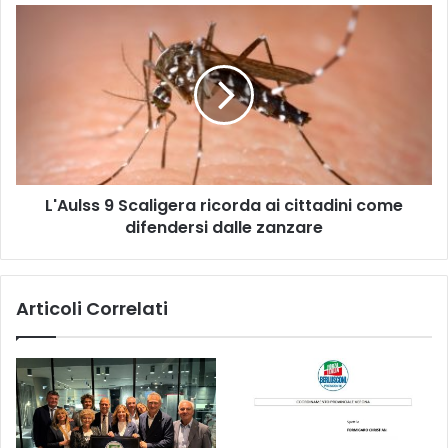
L'Aulss
9
Scaligera
ricorda
ai
cittadini
come
difendersi
dalle
L'Aulss 9 Scaligera ricorda ai cittadini come
zanzare
difendersi dalle zanzare
Articoli Correlati