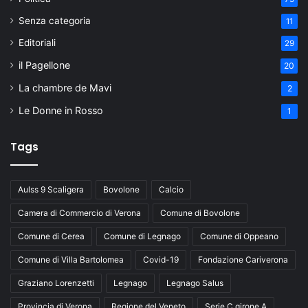
Senza categoria
11
Editoriali
29
il Pagellone
20
La chambre de Mavi
2
Le Donne in Rosso
1
Tags
Aulss 9 Scaligera
Bovolone
Calcio
Camera di Commercio di Verona
Comune di Bovolone
Comune di Cerea
Comune di Legnago
Comune di Oppeano
Comune di Villa Bartolomea
Covid-19
Fondazione Cariverona
Graziano Lorenzetti
Legnago
Legnago Salus
Provincia di Verona
Regione del Veneto
Serie C girone A