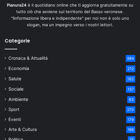
Pianura24
è il quotidiano online che ti aggiorna gratuitamente su
tutto ciò che avviene sul territorio del Basso veronese.
"Iinformazione libera e indipendente" per noi non è solo uno
slogan, ma un impegno verso i nostri lettori.
Categorie
Cronaca & Attualità
984
Economia
212
Salute
182
Sociale
157
Ambiente
93
Sport
270
Eventi
179
Arte & Cultura
169
Politica
75