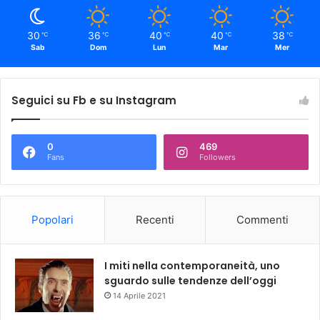
30
36
40
40
38
℃
℃
℃
℃
℃
Sab
Dom
Lun
Mar
Mer
Seguici su Fb e su Instagram
0
469
Fans
Followers
Popolari
Recenti
Commenti
I miti nella contemporaneità, uno
sguardo sulle tendenze dell’oggi
14 Aprile 2021