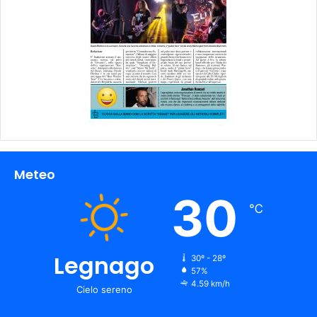
Meteo
30
℃
Legnago
30º - 28º
57%
4.59 km/h
Cielo sereno