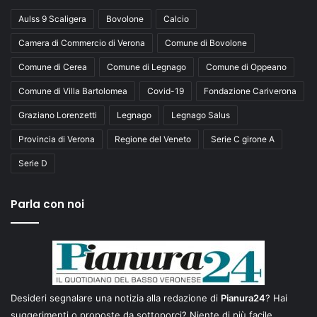
Aulss 9 Scaligera
Bovolone
Calcio
Camera di Commercio di Verona
Comune di Bovolone
Comune di Cerea
Comune di Legnago
Comune di Oppeano
Comune di Villa Bartolomea
Covid-19
Fondazione Cariverona
Graziano Lorenzetti
Legnago
Legnago Salus
Provincia di Verona
Regione del Veneto
Serie C girone A
Serie D
Parla con noi
Desideri segnalare una notizia alla redazione di
Pianura24
? Hai
suggerimenti o proposte da sottoporci? Niente di più facile.