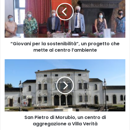
la
sostenibilità”,
un
progetto
che
mette
al
“Giovani per la sostenibilità”, un progetto che
centro
l’ambiente
mette al centro l’ambiente
San
Pietro
di
Morubio,
un
centro
di
aggregazione
a
San Pietro di Morubio, un centro di
Villa
Verità
aggregazione a Villa Verità