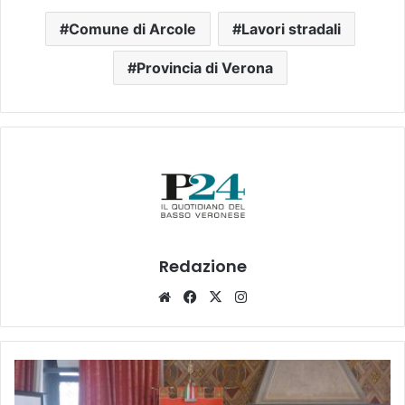
Comune di Arcole
Lavori stradali
Provincia di Verona
Redazione
Website
Facebook
X
Instagram
“Giovani
per