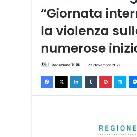
“Giornata inte
la violenza sul
numerose inizi
Follow
Invia
Redazione
23 Novembre 2021
on
un'email
Facebook
X
LinkedIn
Tumblr
Pinterest
Skyp
X