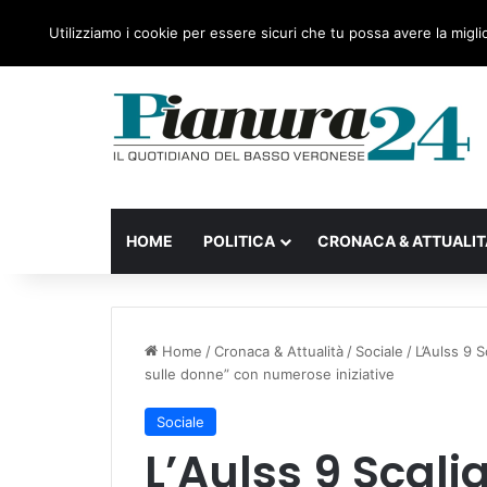
sabato, 08 Agosto 2026
Ultime notizie
Forza Italia
Utilizziamo i cookie per essere sicuri che tu possa avere la migli
HOME
POLITICA
CRONACA & ATTUALIT
Home
/
Cronaca & Attualità
/
Sociale
/
L’Aulss 9 S
sulle donne” con numerose iniziative
Sociale
L’Aulss 9 Scali