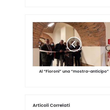
Al
“Fioroni”
una
“mostra-
anticipo”
Al “Fioroni” una “mostra-anticipo”
Articoli Correlati