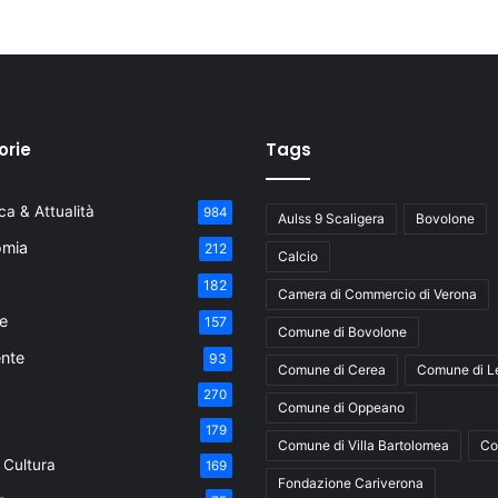
orie
Tags
a & Attualità
984
Aulss 9 Scaligera
Bovolone
mia
212
Calcio
182
Camera di Commercio di Verona
e
157
Comune di Bovolone
nte
93
Comune di Cerea
Comune di L
270
Comune di Oppeano
179
Comune di Villa Bartolomea
Co
 Cultura
169
Fondazione Cariverona