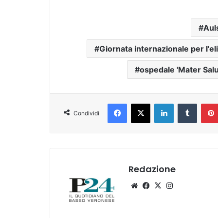
Aul
Giornata internazionale per l'e
ospedale 'Mater Salu
Facebook
X
LinkedIn
Tumblr
Condividi
Redazione
Website
Facebook
X
Instagram