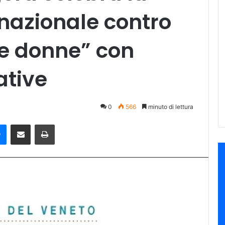
rnazionale contro
le donne” con
ative
0
566
minuto di lettura
e
Messenger
Condividi via mail
Stampa