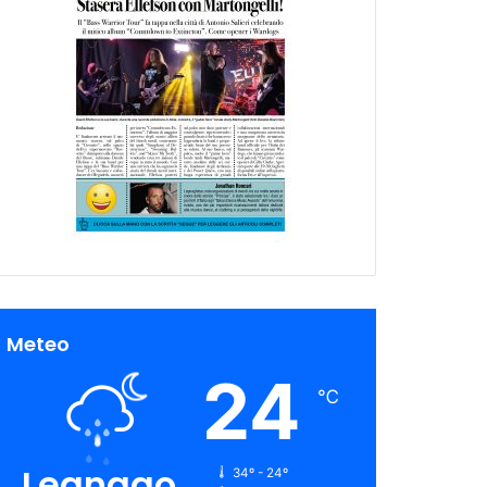
Meteo
24
℃
Legnago
34º - 24º