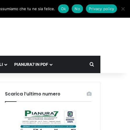
Facebook
X
Instagram
Accedi
Un articolo a caso
Barra laterale
 assumiamo che tu ne sia felice.
Ok
No
Privacy policy
Cerca
LI
PIANURA7 IN PDF
Scarica l’ultimo numero