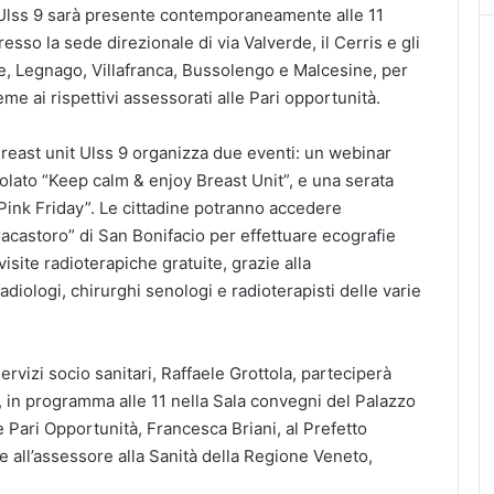
’Ulss 9 sarà presente contemporaneamente alle 11
esso la sede direzionale di via Valverde, il Cerris e gli
e, Legnago, Villafranca, Bussolengo e Malcesine, per
me ai rispettivi assessorati alle Pari opportunità.
reast unit Ulss 9 organizza due eventi: un webinar
titolato “Keep calm & enjoy Breast Unit”, e una serata
 “Pink Friday”. Le cittadine potranno accedere
racastoro” di San Bonifacio per effettuare ecografie
site radioterapiche gratuite, grazie alla
diologi, chirurghi senologi e radioterapisti delle varie
ervizi socio sanitari, Raffaele Grottola, parteciperà
 in programma alle 11 nella Sala convegni del Palazzo
e Pari Opportunità, Francesca Briani, al Prefetto
e all’assessore alla Sanità della Regione Veneto,