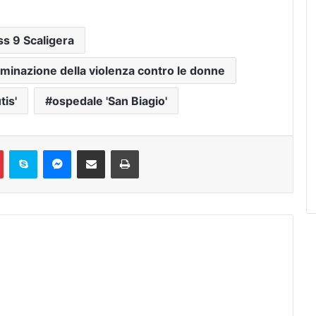
ss 9 Scaligera
liminazione della violenza contro le donne
tis'
ospedale 'San Biagio'
Pinterest
Skype
Messenger
Condividi via mail
Stampa