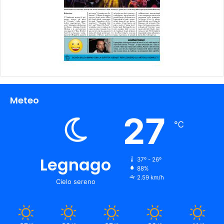
Meteo
27
℃
Legnago
37º - 26º
88%
2.59 km/h
Cielo sereno