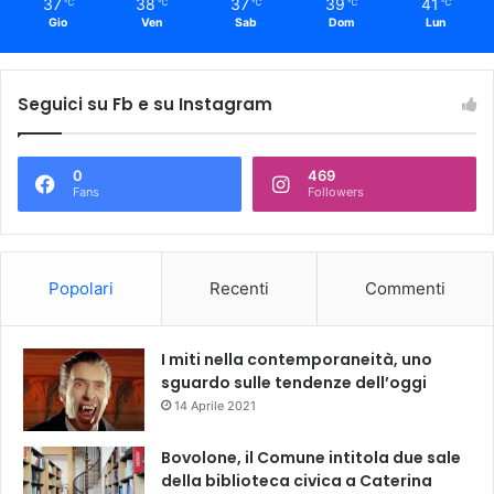
37
38
37
39
41
℃
℃
℃
℃
℃
Gio
Ven
Sab
Dom
Lun
Seguici su Fb e su Instagram
0
469
Fans
Followers
Popolari
Recenti
Commenti
I miti nella contemporaneità, uno
sguardo sulle tendenze dell’oggi
14 Aprile 2021
Bovolone, il Comune intitola due sale
della biblioteca civica a Caterina