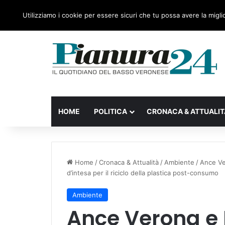
sabato, 08 Agosto 2026
Ultime notizie
Forza Italia
Utilizziamo i cookie per essere sicuri che tu possa avere la migli
HOME
POLITICA
CRONACA & ATTUALIT
Home
/
Cronaca & Attualità
/
Ambiente
/
Ance Ve
d’intesa per il riciclo della plastica post-consumo
Ambiente
Ance Verona e 