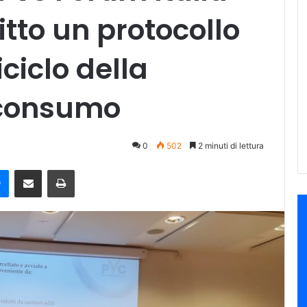
tto un protocollo
iciclo della
-consumo
0
502
2 minuti di lettura
e
Messenger
Condividi via mail
Stampa