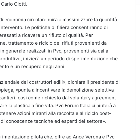
 Carlo Ciotti.
ca di economia circolare mira a massimizzare la quantità
 intervento. Le politiche di filiera consentiranno di
eressati a ricevere un rifiuto di qualità. Per
, trattamento e riciclo dei rifiuti provenienti da
in generale realizzati in Pvc, provenienti sia dalla
 produttive, inizierà un periodo di sperimentazione che
ento e un recupero negli anni.
ziendale dei costruttori edili», dichiara il presidente di
 spiega, «punta a incentivare la demolizione selettiva
nei cantieri, così come richiesto dal voluntary agreement
re la plastica a fine vita. Pvc Forum Italia ci aiuterà a
enere azioni miranti alla raccolta e al riciclo post-
di conoscenze tecniche ed esperti del settore».
imentazione pilota che, oltre ad Ance Verona e Pvc