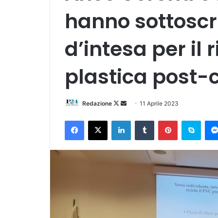
hanno sottoscri
d’intesa per il r
plastica post
Follow
Invia
Redazione
11 Aprile 2023
on
un'email
Facebook
X
LinkedIn
Tumblr
Pinterest
Skyp
X