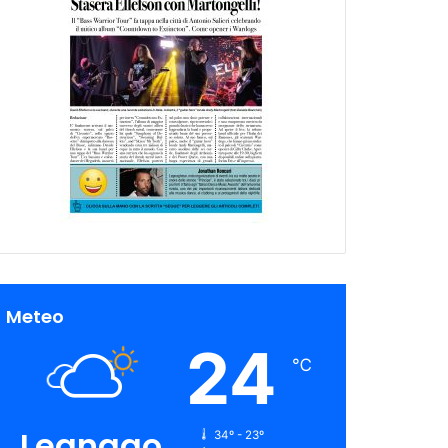
Meteo
24
℃
Legnago
34º - 23º