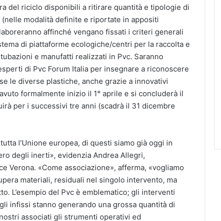
a del riciclo disponibili a ritirare quantità e tipologie di
 (nelle modalità definite e riportate in appositi
llaboreranno affinché vengano fissati i criteri generali
istema di piattaforme ecologiche/centri per la raccolta e
, tubazioni e manufatti realizzati in Pvc. Saranno
esperti di Pvc Forum Italia per insegnare a riconoscere
ese le diverse plastiche, anche grazie a innovativi
vuto formalmente inizio il 1° aprile e si concluderà il
rà per i successivi tre anni (scadrà il 31 dicembre
 tutta l’Unione europea, di questi siamo già oggi in
ro degli inerti», evidenzia Andrea Allegri,
ce Verona. «Come associazione», afferma, «vogliamo
cupera materiali, residuali nel singolo intervento, ma
. L’esempio del Pvc è emblematico; gli interventi
gli infissi stanno generando una grossa quantità di
nostri associati gli strumenti operativi ed