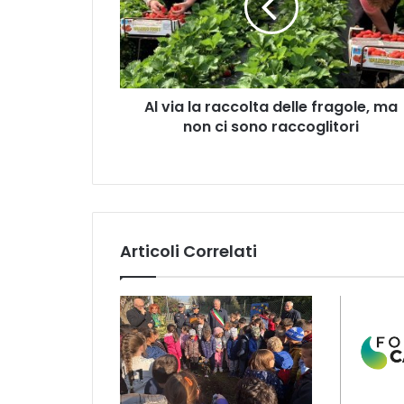
delle
fragole,
ma
non
ci
Al via la raccolta delle fragole, ma
sono
raccoglitori
non ci sono raccoglitori
Articoli Correlati