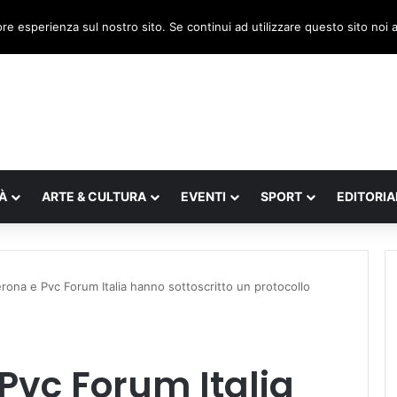
, il legnaghese Donà nella segreteria regionale
ore esperienza sul nostro sito. Se continui ad utilizzare questo sito noi
À
ARTE & CULTURA
EVENTI
SPORT
EDITORIA
rona e Pvc Forum Italia hanno sottoscritto un protocollo
Pvc Forum Italia