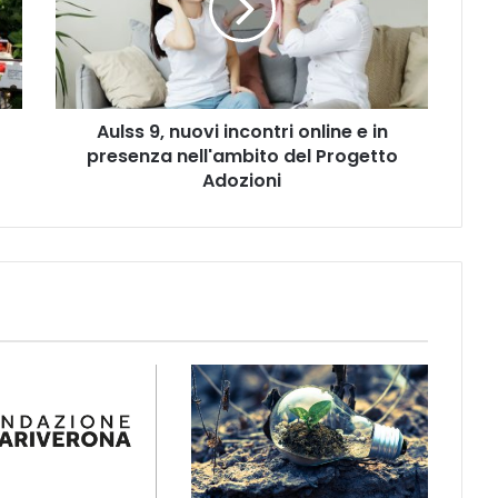
online
e
in
presenza
nell'ambito
Aulss 9, nuovi incontri online e in
del
Progetto
presenza nell'ambito del Progetto
Adozioni
Adozioni