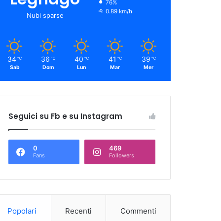
76%
0.89 km/h
Nubi sparse
34
36
40
41
39
℃
℃
℃
℃
℃
Sab
Dom
Lun
Mar
Mer
Seguici su Fb e su Instagram
0
469
Fans
Followers
Popolari
Recenti
Commenti