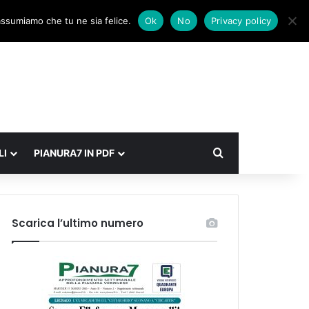
Facebook
X
Instagram
Accedi
Un articolo a caso
Barra laterale
 assumiamo che tu ne sia felice.
Ok
No
Privacy policy
Cerca
LI
PIANURA7 IN PDF
Scarica l’ultimo numero