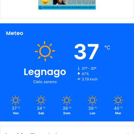
Meteo
37
℃
Legnago
37º - 30º
47%
3.79 km/h
Cielo sereno
37
34
39
39
40
℃
℃
℃
℃
℃
Ven
Sab
Dom
Lun
Mar