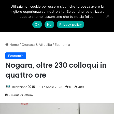
Forza Italia, il legnaghese Donà nella segreteria regionale
Utilizziamo i cookie per essere sicuri che tu possa avere la
migliore esperienza sul nostro sito. Se continui ad utilizzare
questo sito noi assumiamo che tu ne sia felice.
Menu
C
Ok
No
Privacy policy
Home
/
Cronaca & Attualità
/
Economia
Economia
Nogara, oltre 230 colloqui in
quattro ore
Follow
Invia
Redazione
17 Aprile 2023
0
489
on
un'email
2 minuti di lettura
X