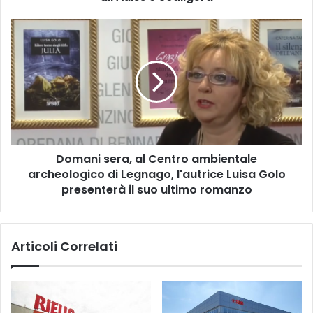
all'Aulss
9
Domani
Scaligera
sera,
al
Centro
ambientale
archeologico
di
Legnago,
l'autrice
Domani sera, al Centro ambientale
Luisa
Golo
archeologico di Legnago, l'autrice Luisa Golo
presenterà
presenterà il suo ultimo romanzo
il
suo
ultimo
Articoli Correlati
romanzo