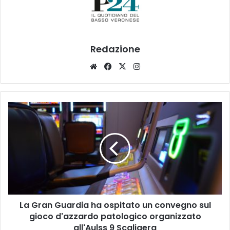
Redazione
Website
Facebook
X
Instagram
La
Gran
Guardia
ha
ospitato
un
convegno
sul
gioco
La Gran Guardia ha ospitato un convegno sul
d'azzardo
patologico
gioco d'azzardo patologico organizzato
organizzato
all'Aulss 9 Scaligera