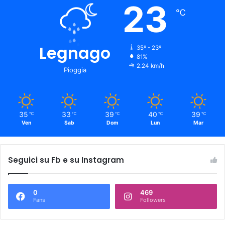
23
℃
Legnago
35º - 23º
81%
2.24 km/h
Pioggia
35
33
39
40
39
℃
℃
℃
℃
℃
Ven
Sab
Dom
Lun
Mar
Seguici su Fb e su Instagram
0
469
Fans
Followers