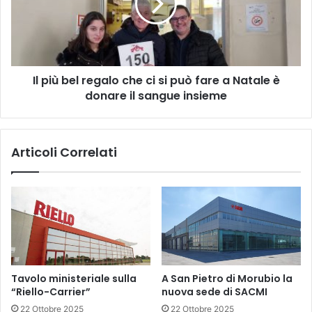
che
ci
si
può
fare
Il più bel regalo che ci si può fare a Natale è
a
Natale
donare il sangue insieme
è
donare
il
Articoli Correlati
sangue
insieme
Tavolo ministeriale sulla
A San Pietro di Morubio la
“Riello-Carrier”
nuova sede di SACMI
22 Ottobre 2025
22 Ottobre 2025