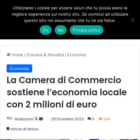
Forza Italia, il legnaghese Donà nella segreteria regionale
Utilizziamo i cookie per essere sicuri che tu possa avere la
migliore esperienza sul nostro sito. Se continui ad utilizzare
questo sito noi assumiamo che tu ne sia felice.
Menu
C
Ok
No
Privacy policy
Home
/
Cronaca & Attualità
/
Economia
Economia
La Camera di Commercio
sostiene l’economia locale
con 2 milioni di euro
Follow
Invia
Redazione
29 Dicembre 2023
0
534
on
un'email
minuto di lettura
X