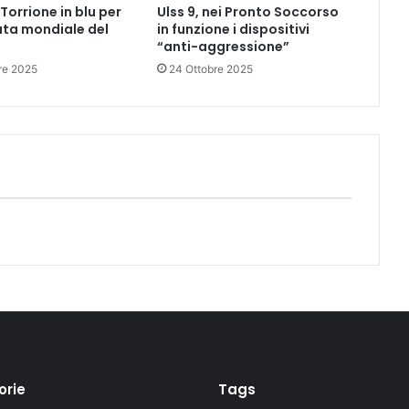
Torrione in blu per
Ulss 9, nei Pronto Soccorso
ata mondiale del
in funzione i dispositivi
“anti-aggressione”
re 2025
24 Ottobre 2025
orie
Tags