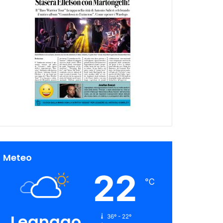
Meteo
22
℃
Legnago
36º - 22º