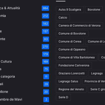
a & Attualità
984
Aulss 9 Scaligera
Bovolone
mia
212
Calcio
182
Camera di Commercio di Verona
e
157
Comune di Bovolone
nte
93
Comune di Cerea
Comune di L
270
Comune di Oppeano
179
Comune di Villa Bartolomea
Co
 Cultura
169
Fondazione Cariverona
a
75
Graziano Lorenzetti
Legnago
 categoria
11
Legnago Salus
Provincia di Ve
ali
29
Regione del Veneto
Serie C gir
ellone
20
Serie D
ambre de Mavi
2