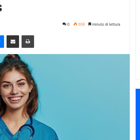
s
0
559
minuto di lettura
e
Messenger
Condividi via mail
Stampa