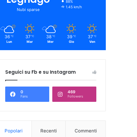
88%
1.45 km/h
Nubi sparse
36
37
38
39
37
℃
℃
℃
℃
℃
Lun
Mar
Mer
Gio
Ven
Seguici su Fb e su Instagram
0
469
Fans
Followers
Popolari
Recenti
Commenti