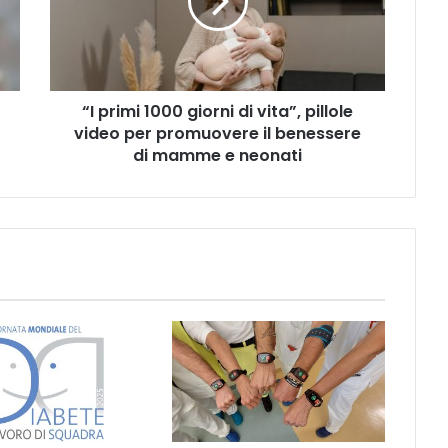
di
vita”,
pillole
video
per
“I primi 1000 giorni di vita”, pillole
promuovere
il
video per promuovere il benessere
benessere
di mamme e neonati
di
mamme
e
neonati