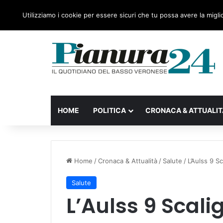
lunedì, 10 Agosto 2026
Ultime notizie
Forza Italia,
Utilizziamo i cookie per essere sicuri che tu possa avere la migli
HOME
POLITICA
CRONACA & ATTUALIT
Home
/
Cronaca & Attualità
/
Salute
/
L’Aulss 9 S
Salute
L’Aulss 9 Scal