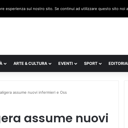
 il legnaghese Donà nella segreteria regionale
ore esperienza sul nostro sito. Se continui ad utilizzare questo sito noi
À
ARTE & CULTURA
EVENTI
SPORT
EDITORIA
caligera assume nuovi infermieri e Oss
igera assume nuovi