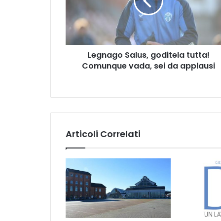
Comunque
vada,
sei
da
applausi
Legnago Salus, goditela tutta!
Comunque vada, sei da applausi
Articoli Correlati