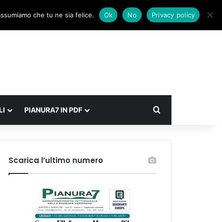
Facebook
X
Instagram
Accedi
Un articolo a caso
Barra laterale
 assumiamo che tu ne sia felice.
Ok
No
Privacy policy
Cerca
LI
PIANURA7 IN PDF
Scarica l’ultimo numero