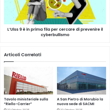
prima
fila
per
cercare
di
L’Ulss 9 è in prima fila per cercare di prevenire il
prevenire
il
cyberbullismo
cyberbullismo
Articoli Correlati
Tavolo ministeriale sulla
A San Pietro di Morubio la
“Riello-Carrier”
nuova sede di SACMI
22 Ottobre 2025
22 Ottobre 2025