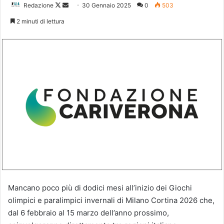
Follow
Invia
Redazione
30 Gennaio 2025
0
503
on
un'email
2 minuti di lettura
X
Mancano poco più di dodici mesi all’inizio dei Giochi
olimpici e paralimpici invernali di Milano Cortina 2026 che,
dal 6 febbraio al 15 marzo dell’anno prossimo,