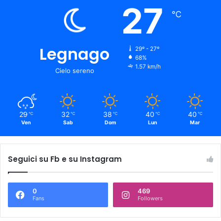
27
℃
Legnago
29º - 27º
68%
1.57 km/h
Cielo sereno
29
32
38
40
40
℃
℃
℃
℃
℃
Ven
Sab
Dom
Lun
Mar
Seguici su Fb e su Instagram
0
469
Fans
Followers