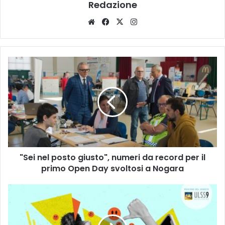
Redazione
Website
Facebook
X
Instagram
"Sei
nel
posto
giusto",
numeri
da
record
per
il
"Sei nel posto giusto", numeri da record per il
primo
Open
primo Open Day svoltosi a Nogara
Day
svoltosi
L’Ulss
a
9
Nogara
è
in