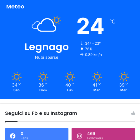
Meteo
24
℃
Legnago
34º - 23º
76%
0.89 km/h
Nubi sparse
34
36
40
41
39
℃
℃
℃
℃
℃
Sab
Dom
Lun
Mar
Mer
Seguici su Fb e su Instagram
0
469
Fans
Followers