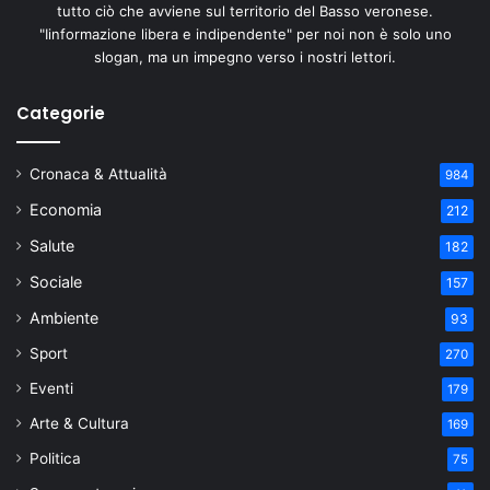
tutto ciò che avviene sul territorio del Basso veronese.
"Iinformazione libera e indipendente" per noi non è solo uno
slogan, ma un impegno verso i nostri lettori.
Categorie
Cronaca & Attualità
984
Economia
212
Salute
182
Sociale
157
Ambiente
93
Sport
270
Eventi
179
Arte & Cultura
169
Politica
75