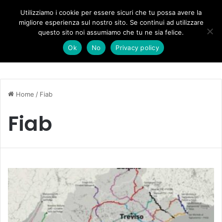
Forza Italia, il legnaghese Donà nella segreteria regionale
Utilizziamo i cookie per essere sicuri che tu possa avere la
migliore esperienza sul nostro sito. Se continui ad utilizzare
questo sito noi assumiamo che tu ne sia felice.
Menu
C
Ok
No
Privacy policy
Home
/
Fiab
Fiab