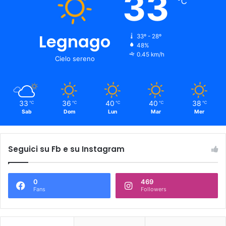
33
℃
Legnago
33º - 28º
48%
0.45 km/h
Cielo sereno
33
36
40
40
38
℃
℃
℃
℃
℃
Sab
Dom
Lun
Mar
Mer
Seguici su Fb e su Instagram
0
469
Fans
Followers