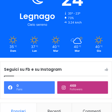
Legnago
35º - 23º
73%
3.24 km/h
Cielo sereno
35
37
40
40
40
℃
℃
℃
℃
℃
Dom
Lun
Mar
Mer
Gio
Seguici su Fb e su Instagram
0
469
Fans
Followers
Popolari
Recenti
Commenti