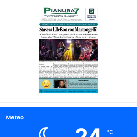
Meteo
24
℃