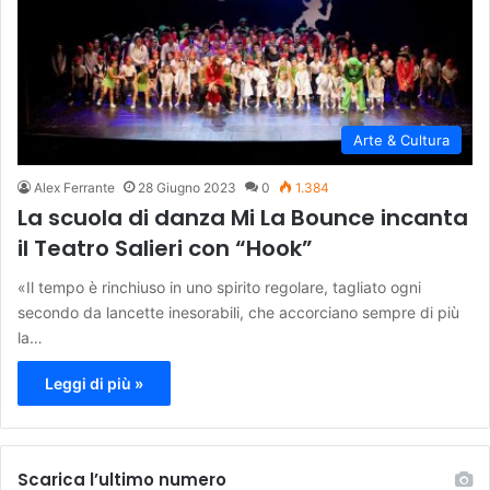
Arte & Cultura
Alex Ferrante
28 Giugno 2023
0
1.384
La scuola di danza Mi La Bounce incanta
il Teatro Salieri con “Hook”
«Il tempo è rinchiuso in uno spirito regolare, tagliato ogni
secondo da lancette inesorabili, che accorciano sempre di più
la…
Leggi di più »
Scarica l’ultimo numero