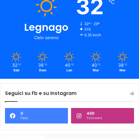
32
℃
Legnago
32º - 29º
51%
6.35 km/h
Cielo sereno
32
36
40
40
38
℃
℃
℃
℃
℃
Sab
Dom
Lun
Mar
Mer
Seguici su Fb e su Instagram
0
469
Fans
Followers