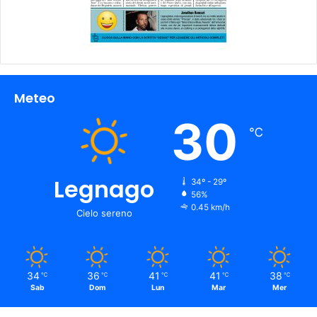
Meteo
30
℃
Legnago
34º - 29º
56%
0.45 km/h
Cielo sereno
34
36
41
41
38
℃
℃
℃
℃
℃
Sab
Dom
Lun
Mar
Mer