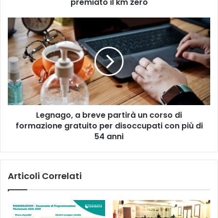
nel
premiato il km zero
2020
hanno
Legnago,
premiato
a
il
breve
km
partirà
zero
un
corso
di
formazione
gratuito
Legnago, a breve partirà un corso di
per
disoccupati
formazione gratuito per disoccupati con più di
con
54 anni
più
di
54
Articoli Correlati
anni