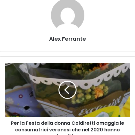
Alex Ferrante
Per
la
Festa
della
donna
Coldiretti
omaggia
le
consumatrici
Per la Festa della donna Coldiretti omaggia le
veronesi
che
consumatrici veronesi che nel 2020 hanno