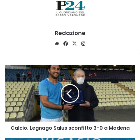
Redazione
Website
Facebook
X
Instagram
Calcio,
Legnago
Salus
sconfitto
3-
0
a
Modena
Calcio, Legnago Salus sconfitto 3-0 a Modena