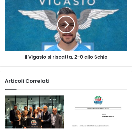
Il
Vigasio
si
riscatta,
2-
0
allo
Schio
Il Vigasio si riscatta, 2-0 allo Schio
Articoli Correlati