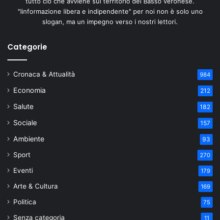
tutto ciò che avviene sul territorio del Basso veronese.
"Iinformazione libera e indipendente" per noi non è solo uno
slogan, ma un impegno verso i nostri lettori.
Categorie
Cronaca & Attualità
984
Economia
212
Salute
182
Sociale
157
Ambiente
93
Sport
270
Eventi
179
Arte & Cultura
169
Politica
75
Senza categoria
11