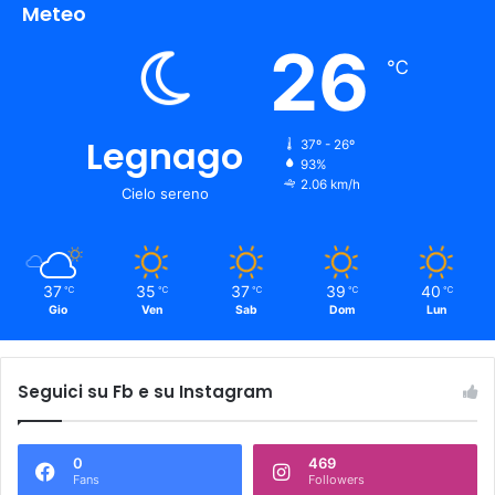
Meteo
26
℃
Legnago
37º - 26º
93%
2.06 km/h
Cielo sereno
37
35
37
39
40
℃
℃
℃
℃
℃
Gio
Ven
Sab
Dom
Lun
Seguici su Fb e su Instagram
0
469
Fans
Followers