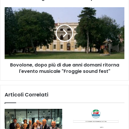
megastore
"Max
Bovolone,
Factory"
dopo
più
di
due
anni
domani
ritorna
l'evento
Bovolone, dopo più di due anni domani ritorna
musicale
"Froggie
l'evento musicale "Froggie sound fest"
sound
fest"
Articoli Correlati