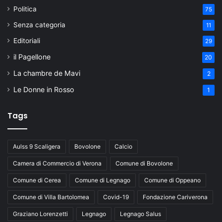
Politica
75
Senza categoria
11
Editoriali
29
il Pagellone
20
La chambre de Mavi
2
Le Donne in Rosso
1
Tags
Aulss 9 Scaligera
Bovolone
Calcio
Camera di Commercio di Verona
Comune di Bovolone
Comune di Cerea
Comune di Legnago
Comune di Oppeano
Comune di Villa Bartolomea
Covid-19
Fondazione Cariverona
Graziano Lorenzetti
Legnago
Legnago Salus