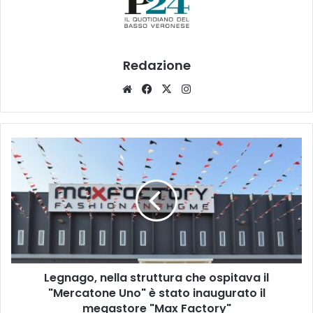
Redazione
Website
Facebook
X
Instagram
Legnago,
nella
struttura
che
ospitava
il
"Mercatone
Uno"
è
Legnago, nella struttura che ospitava il
stato
inaugurato
"Mercatone Uno" è stato inaugurato il
il
megastore "Max Factory"