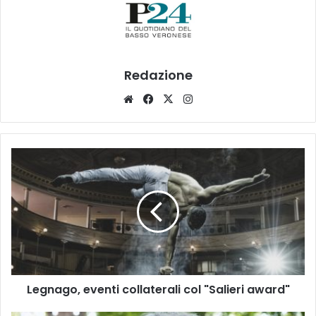
Redazione
Website
Facebook
X
Instagram
Legnago,
eventi
collaterali
col
"Salieri
award"
Legnago, eventi collaterali col "Salieri award"