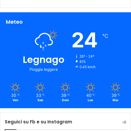
Meteo
24
℃
Legnago
35º - 24º
81%
0.45 km/h
Pioggia leggera
35
33
39
40
39
℃
℃
℃
℃
℃
Ven
Sab
Dom
Lun
Mar
Seguici su Fb e su Instagram