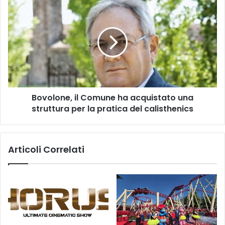
Bovolone,
il
Comune
ha
acquistato
una
struttura
per
la
Bovolone, il Comune ha acquistato una
pratica
del
struttura per la pratica del calisthenics
calisthenics
Articoli Correlati