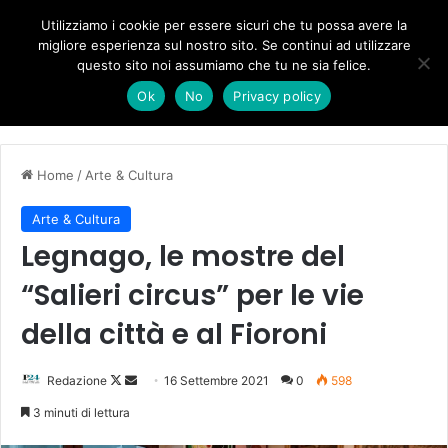
Forza Italia, il legnaghese Donà nella segreteria regionale
Utilizziamo i cookie per essere sicuri che tu possa avere la
migliore esperienza sul nostro sito. Se continui ad utilizzare
questo sito noi assumiamo che tu ne sia felice.
Menu
C
Ok
No
Privacy policy
Home
/
Arte & Cultura
Arte & Cultura
Legnago, le mostre del
“Salieri circus” per le vie
della città e al Fioroni
Follow
Invia
Redazione
16 Settembre 2021
0
598
on
un'email
3 minuti di lettura
X