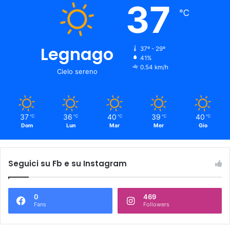
37
℃
Legnago
37º - 29º
41%
0.54 km/h
Cielo sereno
37
36
40
39
40
℃
℃
℃
℃
℃
Dom
Lun
Mar
Mer
Gio
Seguici su Fb e su Instagram
0
469
Fans
Followers