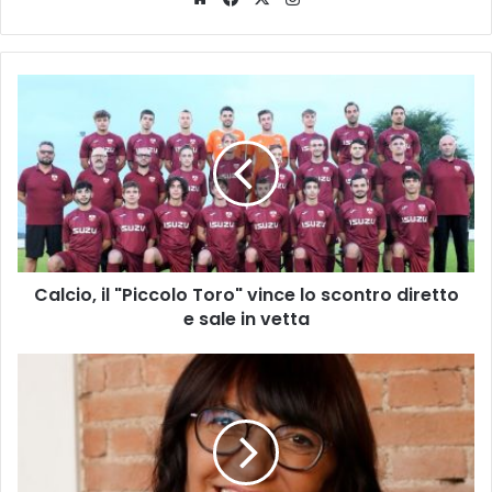
Calcio,
il
"Piccolo
Toro"
vince
lo
scontro
diretto
e
Calcio, il "Piccolo Toro" vince lo scontro diretto
sale
in
e sale in vetta
vetta
Focolaio
di
Aviaria
a
Ronco
all'Adige,