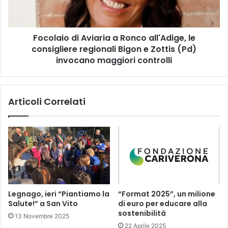
le
consigliere
regionali
Focolaio di Aviaria a Ronco all'Adige, le
Bigon
e
consigliere regionali Bigon e Zottis (Pd)
Zottis
invocano maggiori controlli
(Pd)
invocano
maggiori
Articoli Correlati
controlli
Legnago, ieri “Piantiamo la
“Format 2025”, un milione
Salute!” a San Vito
di euro per educare alla
sostenibilità
13 Novembre 2025
22 Aprile 2025