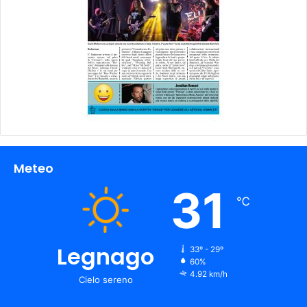
Meteo
31
℃
Legnago
33º - 29º
60%
4.92 km/h
Cielo sereno