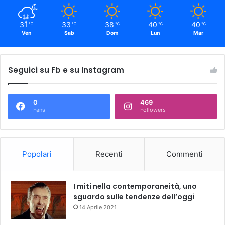
31
33
38
40
40
℃
℃
℃
℃
℃
Ven
Sab
Dom
Lun
Mar
Seguici su Fb e su Instagram
0
469
Fans
Followers
Popolari
Recenti
Commenti
I miti nella contemporaneità, uno
sguardo sulle tendenze dell’oggi
14 Aprile 2021