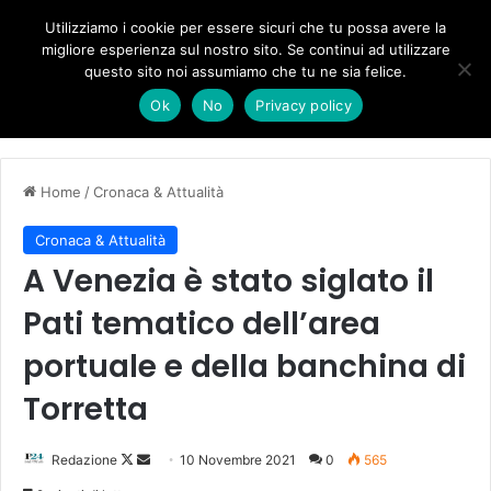
Forza Italia, il legnaghese Donà nella segreteria regionale
Utilizziamo i cookie per essere sicuri che tu possa avere la
migliore esperienza sul nostro sito. Se continui ad utilizzare
questo sito noi assumiamo che tu ne sia felice.
Menu
C
Ok
No
Privacy policy
Home
/
Cronaca & Attualità
Cronaca & Attualità
A Venezia è stato siglato il
Pati tematico dell’area
portuale e della banchina di
Torretta
Follow
Invia
Redazione
10 Novembre 2021
0
565
on
un'email