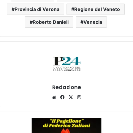
Provincia di Verona
Regione del Veneto
Roberto Danieli
Venezia
Redazione
Website
Facebook
X
Instagram
Legnago,
“il