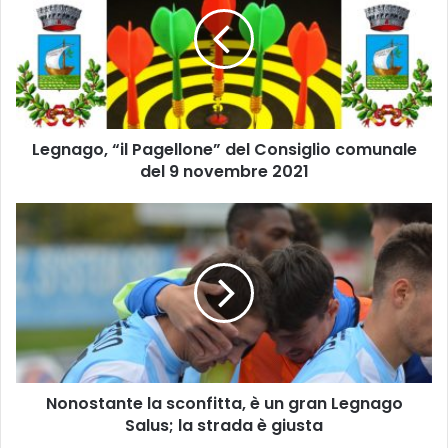
Pagellone”
del
Consiglio
comunale
del
9
novembre
Legnago, “il Pagellone” del Consiglio comunale
2021
del 9 novembre 2021
Nonostante
la
sconfitta,
è
un
gran
Legnago
Salus;
la
Nonostante la sconfitta, è un gran Legnago
strada
è
Salus; la strada è giusta
giusta