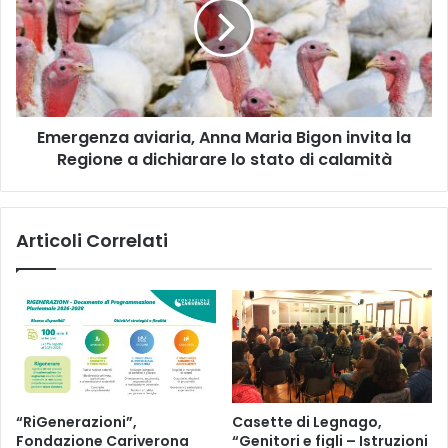
Maria
Bigon
invita
la
Regione
a
Emergenza aviaria, Anna Maria Bigon invita la
dichiarare
lo
Regione a dichiarare lo stato di calamità
stato
di
calamità
Articoli Correlati
“RiGenerazioni”,
Casette di Legnago,
Fondazione Cariverona
“Genitori e figli – Istruzioni