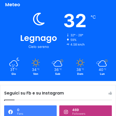
Meteo
32
℃
Legnago
32º - 28º
59%
4.58 km/h
Cielo sereno
31
34
36
38
40
℃
℃
℃
℃
℃
Gio
Ven
Sab
Dom
Lun
Seguici su Fb e su Instagram
0
469
Fans
Followers