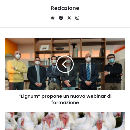
Redazione
Website
Facebook
X
Instagram
“Lignum”
propone
un
nuovo
webinar
di
formazione
“Lignum” propone un nuovo webinar di
formazione
Emergenza
aviaria,
Anna