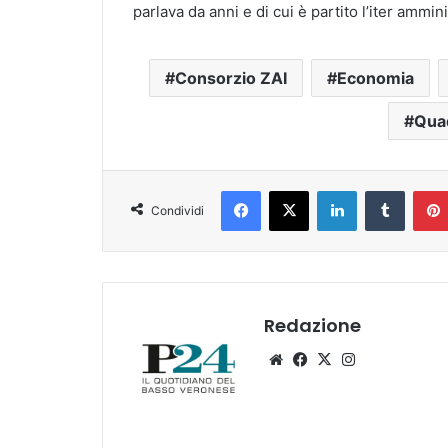
parlava da anni e di cui è partito l’iter ammini
Consorzio ZAI
Economia
Qua
Facebook
X
LinkedIn
Tumblr
Condividi
Redazione
Website
Facebook
X
Instagram