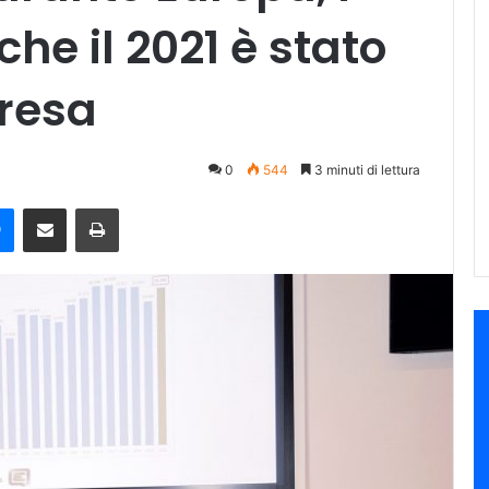
he il 2021 è stato
presa
0
544
3 minuti di lettura
e
Messenger
Condividi via mail
Stampa