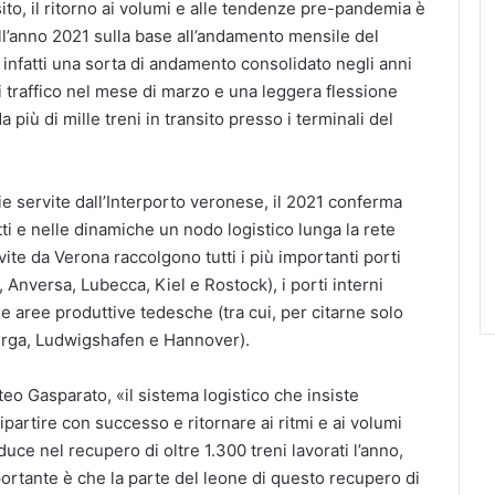
to, il ritorno ai volumi e alle tendenze pre-pandemia è
l’anno 2021 sulla base all’andamento mensile del
 infatti una sorta di andamento consolidato negli anni
i traffico nel mese di marzo e una leggera flessione
più di mille treni in transito presso i terminali del
ie servite dall’Interporto veronese, il 2021 conferma
ti e nelle dinamiche un nodo logistico lunga la rete
rvite da Verona raccolgono tutti i più importanti porti
Anversa, Lubecca, Kiel e Rostock), i porti interni
e aree produttive tedesche (tra cui, per citarne solo
erga, Ludwigshafen e Hannover).
eo Gasparato, «il sistema logistico che insiste
partire con successo e ritornare ai ritmi e ai volumi
duce nel recupero di oltre 1.300 treni lavorati l’anno,
mportante è che la parte del leone di questo recupero di