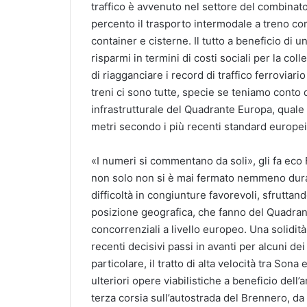
traffico è avvenuto nel settore del combinato.
percento il trasporto intermodale a treno com
container e cisterne. Il tutto a beneficio di 
risparmi in termini di costi sociali per la coll
di riagganciare i record di traffico ferroviari
treni ci sono tutte, specie se teniamo conto 
infrastrutturale del Quadrante Europa, quale
metri secondo i più recenti standard europei
«I numeri si commentano da soli», gli fa ec
non solo non si è mai fermato nemmeno dura
difficoltà in congiunture favorevoli, sfruttand
posizione geografica, che fanno del Quadrante
concorrenziali a livello europeo. Una solidit
recenti decisivi passi in avanti per alcuni dei 
particolare, il tratto di alta velocità tra So
ulteriori opere viabilistiche a beneficio dell
terza corsia sull’autostrada del Brennero, d