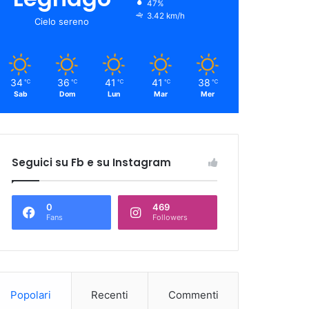
47%
3.42 km/h
Cielo sereno
34
36
41
41
38
℃
℃
℃
℃
℃
Sab
Dom
Lun
Mar
Mer
Seguici su Fb e su Instagram
0
469
Fans
Followers
Popolari
Recenti
Commenti