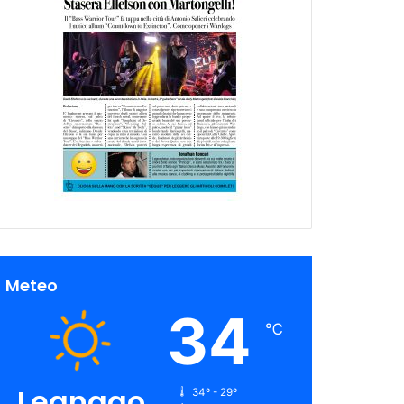
Meteo
34
℃
Legnago
34º - 29º