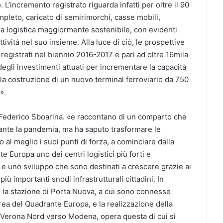
 L’incremento registrato riguarda infatti per oltre il 90
pleto, caricato di semirimorchi, casse mobili,
una logistica maggiormente sostenibile, con evidenti
ettività nel suo insieme. Alla luce di ciò, le prospettive
o registrati nel biennio 2016-2017 e pari ad oltre 16mila
degli investimenti attuati per incrementare la capacità
 la costruzione di un nuovo terminal ferroviario da 750
».
o Federico Sboarina. «e raccontano di un comparto che
nte la pandemia, ma ha saputo trasformare le
o al meglio i suoi punti di forza, a cominciare dalla
 Europa uno dei centri logistici più forti e
à e uno sviluppo che sono destinati a crescere grazie ai
più importanti snodi infrastrutturali cittadini. In
na e la stazione di Porta Nuova, a cui sono connesse
’area del Quadrante Europa, e la realizzazione della
a Verona Nord verso Modena, opera questa di cui si