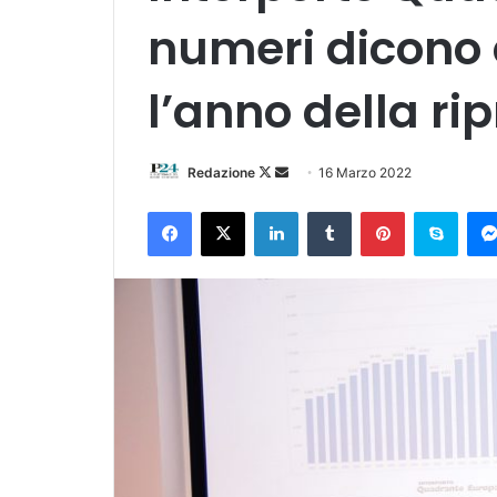
numeri dicono c
l’anno della ri
Follow
Invia
Redazione
16 Marzo 2022
on
un'email
Facebook
X
LinkedIn
Tumblr
Pinterest
Skyp
X