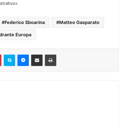
strativo».
Federico Sboarina
Matteo Gasparato
drante Europa
Pinterest
Skype
Messenger
Condividi via mail
Stampa