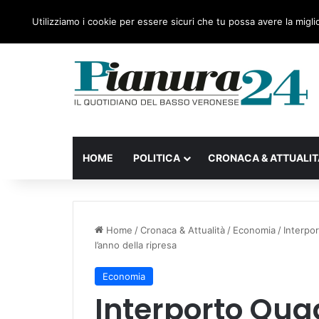
sabato, 08 Agosto 2026
Ultime notizie
Forza Italia
Utilizziamo i cookie per essere sicuri che tu possa avere la migli
HOME
POLITICA
CRONACA & ATTUALIT
Home
/
Cronaca & Attualità
/
Economia
/
Interpo
l’anno della ripresa
Economia
Interporto Qua