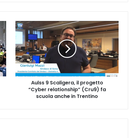
Aulss
9
Scaligera,
il
progetto
“Cyber
relationship”
(Cru9)
fa
Aulss 9 Scaligera, il progetto
scuola
anche
“Cyber relationship” (Cru9) fa
in
scuola anche in Trentino
Trentino