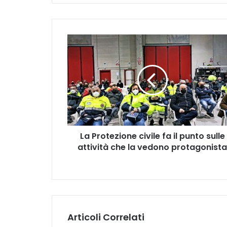
La
Protezione
civile
fa
il
punto
sulle
attività
che
La Protezione civile fa il punto sulle
la
vedono
attività che la vedono protagonista
protagonista
Articoli Correlati