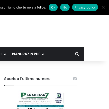
Facebook
X
Instagram
Accedi
Un articolo a caso
Barra laterale
 assumiamo che tu ne sia felice.
Ok
No
Privacy policy
Cerca
LI
PIANURA7 IN PDF
Scarica l’ultimo numero