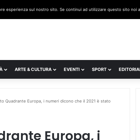
, il legnaghese Donà nella segreteria regionale
ore esperienza sul nostro sito. Se continui ad utilizzare questo sito noi
À
ARTE & CULTURA
EVENTI
SPORT
EDITORIA
rto Quadrante Europa, i numeri dicono che il 2021 è stato
drante Europa, i