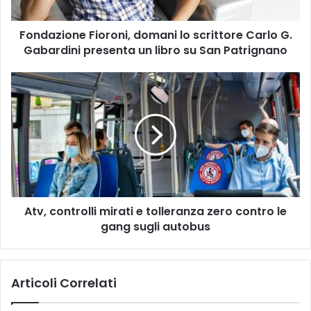
Gabardini
presenta
Fondazione Fioroni, domani lo scrittore Carlo G.
un
libro
Gabardini presenta un libro su San Patrignano
su
San
Atv,
Patrignano
controlli
mirati
e
tolleranza
zero
contro
le
gang
Atv, controlli mirati e tolleranza zero contro le
sugli
autobus
gang sugli autobus
Articoli Correlati