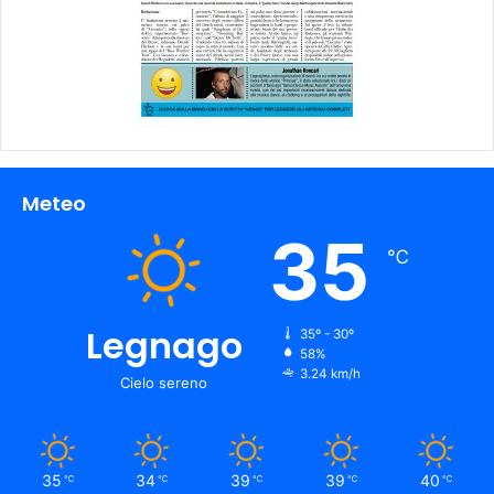
Meteo
35
℃
Legnago
35º - 30º
58%
3.24 km/h
Cielo sereno
35
34
39
39
40
℃
℃
℃
℃
℃