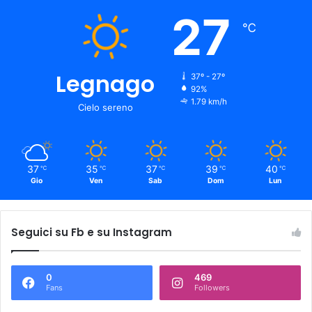
27
℃
Legnago
37º - 27º
92%
1.79 km/h
Cielo sereno
37
35
37
39
40
℃
℃
℃
℃
℃
Gio
Ven
Sab
Dom
Lun
Seguici su Fb e su Instagram
0
469
Fans
Followers