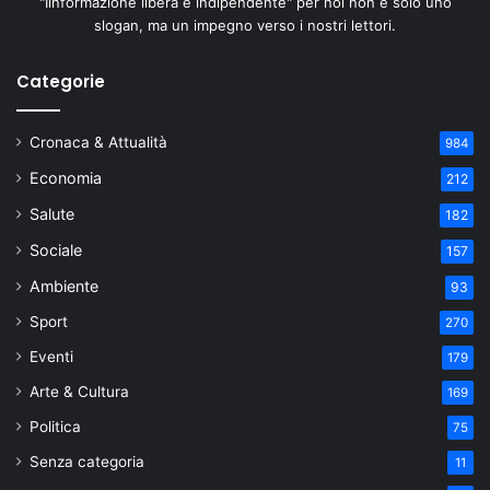
"Iinformazione libera e indipendente" per noi non è solo uno
slogan, ma un impegno verso i nostri lettori.
Categorie
Cronaca & Attualità
984
Economia
212
Salute
182
Sociale
157
Ambiente
93
Sport
270
Eventi
179
Arte & Cultura
169
Politica
75
Senza categoria
11