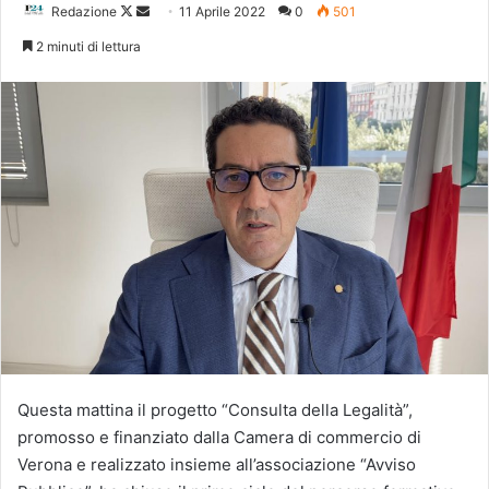
Follow
Invia
Redazione
11 Aprile 2022
0
501
on
un'email
2 minuti di lettura
X
Questa mattina il progetto “Consulta della Legalità”,
promosso e finanziato dalla Camera di commercio di
Verona e realizzato insieme all’associazione “Avviso