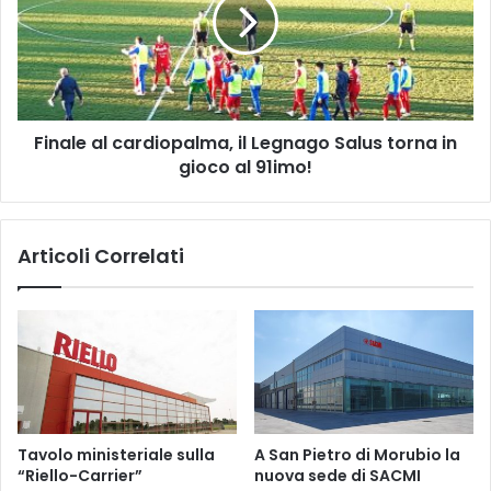
il
Legnago
Salus
torna
in
gioco
Finale al cardiopalma, il Legnago Salus torna in
al
91imo!
gioco al 91imo!
Articoli Correlati
Tavolo ministeriale sulla
A San Pietro di Morubio la
“Riello-Carrier”
nuova sede di SACMI