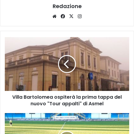
Redazione
Website
Facebook
X
Instagram
Villa
Bartolomea
ospiterà
la
prima
tappa
del
nuovo
"Tour
Villa Bartolomea ospiterà la prima tappa del
appalti"
di
nuovo "Tour appalti" di Asmel
Asmel
Finale
al
cardiopalma,